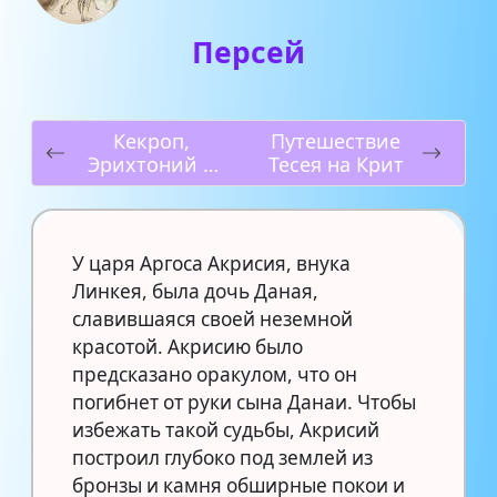
Персей
Кекроп,
Путешествие
Эрихтоний и
Тесея на Крит
Эрехтей
У царя Аргоса Акрисия, внука
Линкея, была дочь Даная,
славившаяся своей неземной
красотой. Акрисию было
предсказано оракулом, что он
погибнет от руки сына Данаи. Чтобы
избежать такой судьбы, Акрисий
построил глубоко под землей из
бронзы и камня обширные покои и