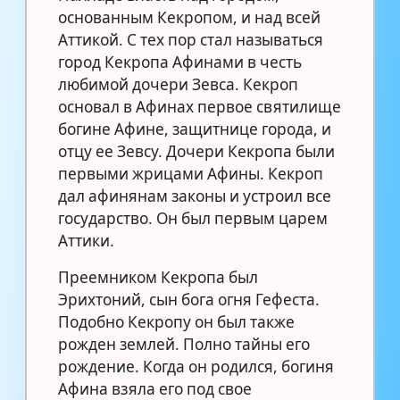
основанным Кекропом, и над всей
Аттикой. С тех пор стал называться
город Кекропа Афинами в честь
любимой дочери Зевса. Кекроп
основал в Афинах первое святилище
богине Афине, защитнице города, и
отцу ее Зевсу. Дочери Кекропа были
первыми жрицами Афины. Кекроп
дал афинянам законы и устроил все
государство. Он был первым царем
Аттики.
Преемником Кекропа был
Эрихтоний, сын бога огня Гефеста.
Подобно Кекропу он был также
рожден землей. Полно тайны его
рождение. Когда он родился, богиня
Афина взяла его под свое