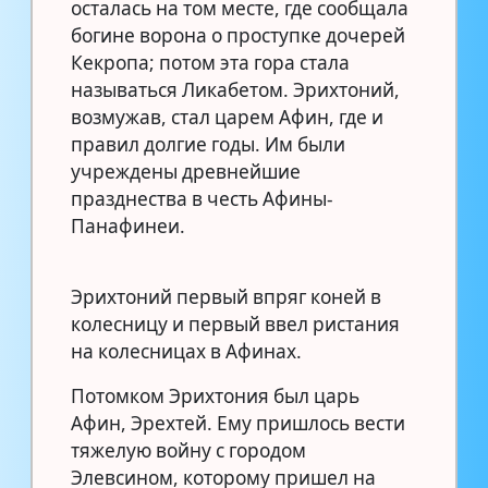
осталась на том месте, где сообщала
богине ворона о проступке дочерей
Кекропа; потом эта гора стала
называться Ликабетом. Эрихтоний,
возмужав, стал царем Афин, где и
правил долгие годы. Им были
учреждены древнейшие
празднества в честь Афины-
Панафинеи.
Эрихтоний первый впряг коней в
колесницу и первый ввел ристания
на колесницах в Афинах.
Потомком Эрихтония был царь
Афин, Эрехтей. Ему пришлось вести
тяжелую войну с городом
Элевсином, которому пришел на