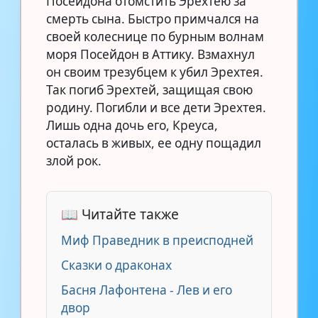
Посейдона отомстить Эрехтею за
смерть сына. Быстро примчался на
своей колеснице по бурным волнам
моря Посейдон в Аттику. Взмахнул
он своим трезубцем к убил Эрехтея.
Так погиб Эрехтей, защищая свою
родину. Погибли и все дети Эрехтея.
Лишь одна дочь его, Креуса,
осталась в живых, ее одну пощадил
злой рок.
📖 Читайте также
Миф Праведник в преисподней
Сказки о драконах
Басня Лафонтена - Лев и его
двор