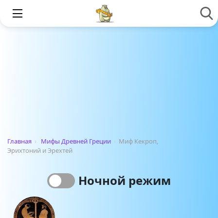
Главная
›
Мифы Древней Греции
›
Миф Кекроп,
Эрихтоний и Эрехтей
Ночной режим