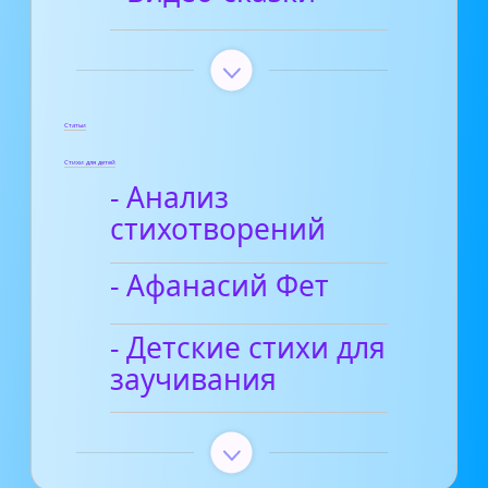
Статьи
Стихи для детей
- Анализ
стихотворений
- Афанасий Фет
- Детские стихи для
заучивания