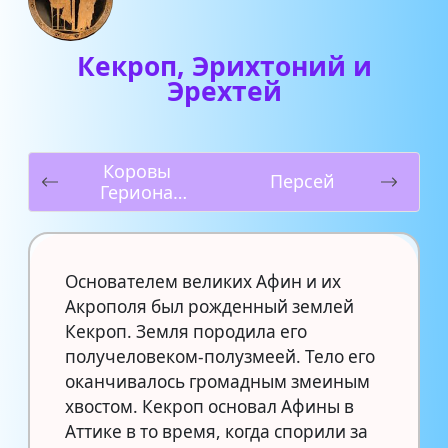
Кекроп, Эрихтоний и
Эрехтей
Коровы
Персей
Гериона
(Десятый
подвиг)
Основателем великих Афин и их
Акрополя был рожденный землей
Кекроп. Земля породила его
получеловеком-полузмеей. Тело его
оканчивалось громадным змеиным
хвостом. Кекроп основал Афины в
Аттике в то время, когда спорили за