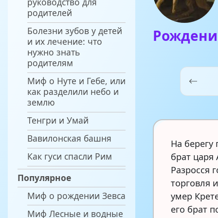
руководство для
родителей
Болезни зубов у детей
Рождени
и их лечение: что
нужно знать
родителям
Миф о Нуте и Гебе, или
как разделили небо и
землю
Тенгри и Умай
Вавилонская башня
На берегу
Как гуси спасли Рим
брат царя
Разросся 
Популярное
торговля 
Миф о рождении Зевса
умер Крете
его брат п
Миф Лесные и водные