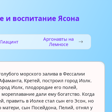
е и воспитание Ясона
Аргонавты на
Гиацинт
Лемносе
 голубого морского залива в Фессалии
 Афаманта, Кретей, построил город Иолк.
город Иолк, плодородие его полей,
и мореплавание дали ему богатство. Когда
й, править в Иолке стал сын его Эсон, но
о матери, сын Посейдона, Пелий, отнял у