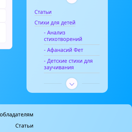
Статьи
Стихи для детей
- Анализ
стихотворений
- Афанасий Фет
- Детские стихи для
заучивания
обладателям
Статьи