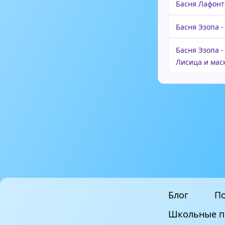
Басня Лафонте
Басня Эзопа -
Басня Эзопа 
Лисица и мас
Блог
По
Школьные п