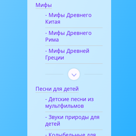
Мифы
- Мифы Древнего
Китая
- Мифы Древнего
Рима
- Мифы Древней
Греции
Песни для детей
- Детские песни из
мультфильмов
- Звуки природы для
детей
- Колыбельные для