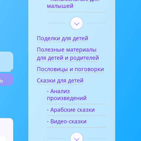
малышей
Поделки для детей
Полезные материалы
для детей и родителей
Пословицы и поговорки
Сказки для детей
- Анализ
произведений
- Арабские сказки
- Видео-сказки