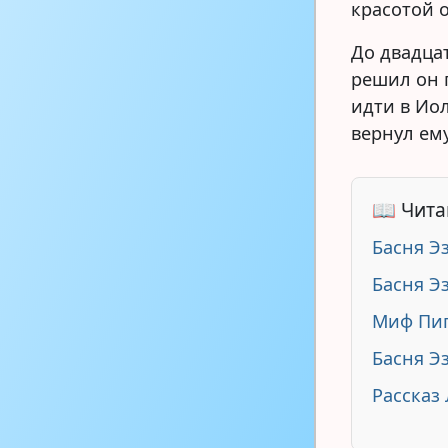
красотой 
До двадца
решил он 
идти в Иол
вернул ем
📖 Чита
Басня Э
Басня Э
Миф Пиг
Басня Эз
Рассказ 