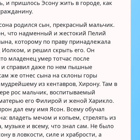
ь, и пришлось Эсону жить в городе, как
гражданину.
Эсона родился сын, прекрасный мальчик.
он, что надменный и жестокий Пелий
 сына, которому по праву принадлежала
д Иолком, и решил скрыть его. Он
что младенец умер тотчас после
 и справил даже по нем пышные
сам же отнес сына на склоны горы
 мудрейшему из кентавров, Хирону. Там в
щере рос мальчик, воспитываемый
матерью его Филирой и женой Харикло.
рон дал ему имя Ясон. Всему обучал
на: владеть мечом и копьем, стрелять из
а, музыке и всему, что знал сам. Не было
ону в ловкости, силе и храбрости, а