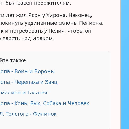
он был равен небожителям.
ти лет жил Ясон у Хирона. Наконец,
покинуть уединенные склоны Пелиона,
к и потребовать у Пелия, чтобы он
у власть над Иолком.
йте также
зопа - Воин и Вороны
зопа - Черепаха и Заяц
малион и Галатея
опа - Конь, Бык, Собака и Человек
Л. Толстого - Филипок