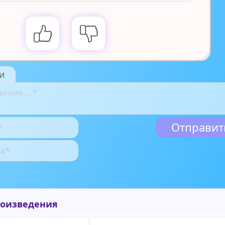
и
роизведения