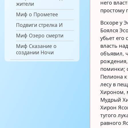
него власт
жители
простому 
Миф о Прометее
Вскоре у 
Подвиги стрелка И
Боялся Эс
Миф Озеро смерти
убьет его
власть на
Миф Сказание о
создании Ночи
объявил, 
рождения,
поминки; 
Пелиона к
лесу в пе
Хироном, 
Мудрый Хи
Хирон Ясо
тугого лук
равного Яс