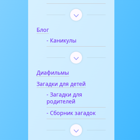
Блог
- Каникулы
Диафильмы
Загадки для детей
- Загадки для
родителей
- Сборник загадок