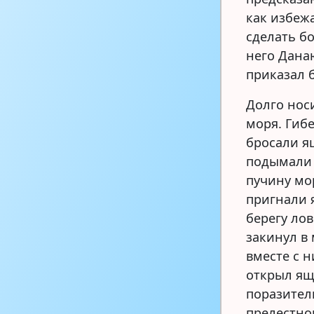
как избеж
сделать б
него Дана
приказал 
Долго нос
моря. Гиб
бросали я
подымали е
пучину мо
пригнали я
берегу ло
закинул в 
вместе с 
открыл ящ
поразител
прелестно