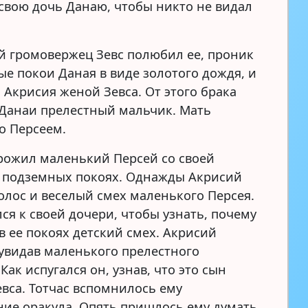
свою дочь Данаю, чтобы никто не видал
й громовержец Зевс полюбил ее, проник
ые покои Даная в виде золотого дождя, и
 Акрисия женой Зевса. От этого брака
 Данаи прелестный мальчик. Мать
о Персеем.
рожил маленький Персей со своей
 подземных покоях. Однажды Акрисий
олос и веселый смех маленького Персея.
ся к своей дочери, чтобы узнать, почему
в ее покоях детский смех. Акрисий
 увидав маленького прелестного
Как испугался он, узнав, что это сын
евса. Тотчас вспомнилось ему
ние оракула. Опять пришлось ему думать,