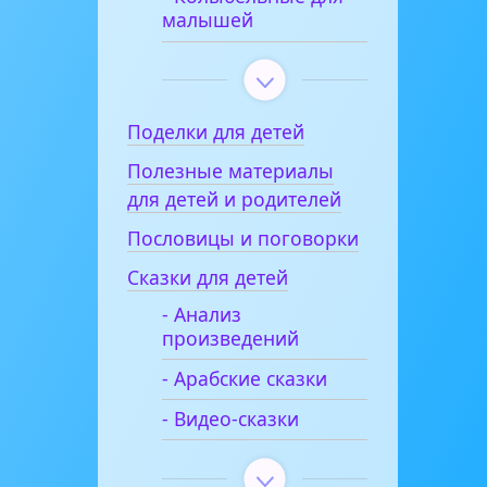
малышей
Поделки для детей
Полезные материалы
для детей и родителей
Пословицы и поговорки
Сказки для детей
- Анализ
произведений
- Арабские сказки
- Видео-сказки