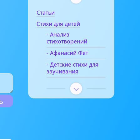
Статьи
Стихи для детей
- Анализ
стихотворений
- Афанасий Фет
- Детские стихи для
заучивания