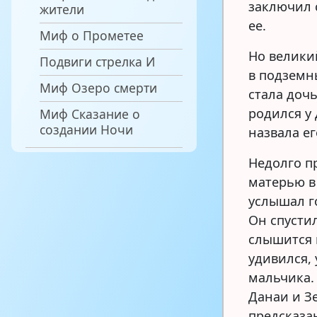
заключил 
жители
ее.
Миф о Прометее
Но велики
Подвиги стрелка И
в подземн
Миф Озеро смерти
стала дочь
родился у
Миф Сказание о
создании Ночи
назвала ег
Недолго п
матерью в
услышал г
Он спустил
слышится 
удивился,
мальчика. 
Данаи и З
предсказа