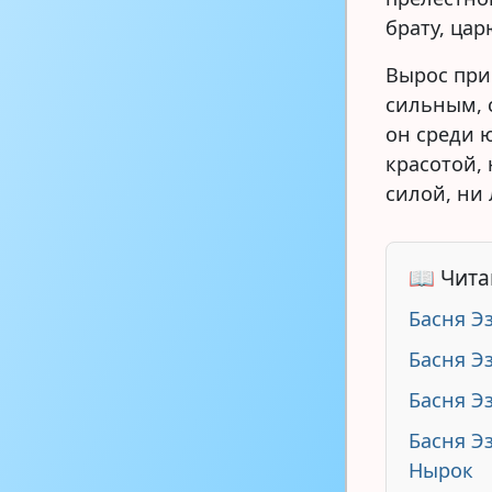
брату, цар
Вырос при
сильным, 
он среди 
красотой, 
силой, ни
📖 Чита
Басня Э
Басня Э
Басня Э
Басня Э
Нырок