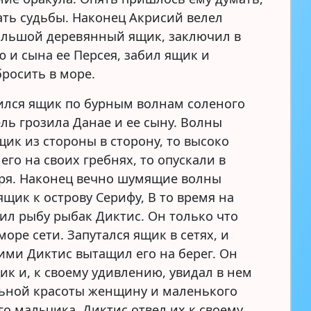
ать судьбы. Наконец Акрисий велел
ольшой деревянный ящик, заключил в
ю и сына ее Персея, забил ящик и
бросить в море.
ился ящик по бурным волнам соленого
ель грозила Данае и ее сыну. Волны
щик из стороны в сторону, то высоко
го на своих гребнях, то опускали в
ря. Наконец вечно шумящие волны
щик к острову Серифу, В то время на
вил рыбу рыбак Диктис. Он только что
море сети. Запутался ящик в сетях, и
ними Диктис вытащил его на берег. Он
ик и, к своему удивлению, увидал в нем
ьной красоты женщину и маленького
го мальчика. Диктис отвел их к своему