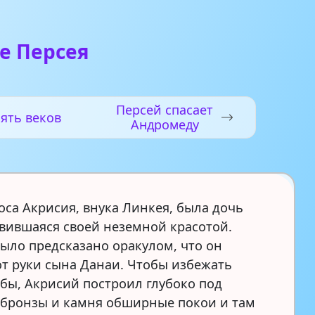
е Персея
Персей спасает
ять веков
Андромеду
оса Акрисия, внука Линкея, была дочь
авившаяся своей неземной красотой.
ыло предсказано оракулом, что он
от руки сына Данаи. Чтобы избежать
ьбы, Акрисий построил глубоко под
 бронзы и камня обширные покои и там