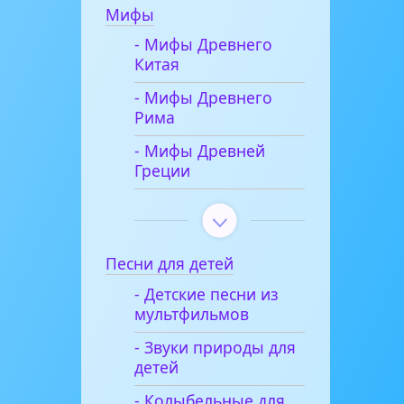
Мифы
- Мифы Древнего
Китая
- Мифы Древнего
Рима
- Мифы Древней
Греции
Песни для детей
- Детские песни из
мультфильмов
- Звуки природы для
детей
- Колыбельные для