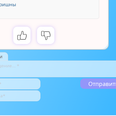
Кришны
и