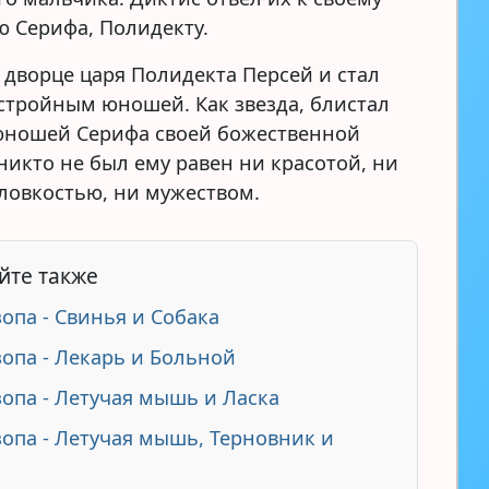
ю Серифа, Полидекту.
 дворце царя Полидекта Персей и стал
стройным юношей. Как звезда, блистал
юношей Серифа своей божественной
никто не был ему равен ни красотой, ни
 ловкостью, ни мужеством.
йте также
зопа - Свинья и Cобака
зопа - Лекарь и Больной
зопа - Летучая мышь и Ласка
зопа - Летучая мышь, Терновник и