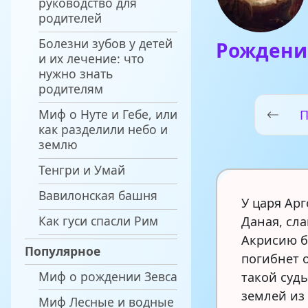
руководство для
родителей
Болезни зубов у детей
Рождени
и их лечение: что
нужно знать
родителям
Миф о Нуте и Гебе, или
П
как разделили небо и
землю
Тенгри и Умай
Вавилонская башня
У царя Арг
Как гуси спасли Рим
Даная, сл
Акрисию б
Популярное
погибнет 
Миф о рождении Зевса
такой суд
землей из
Миф Лесные и водные