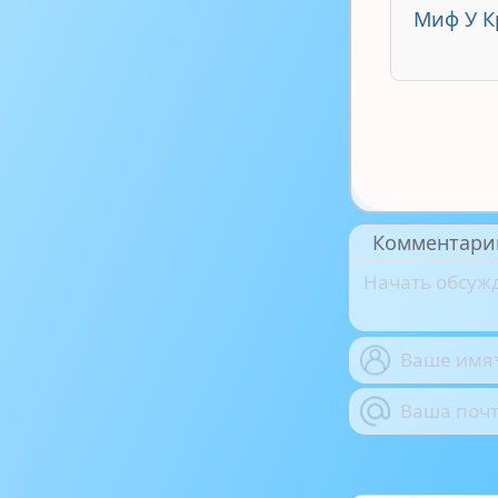
Миф У 
Комментари