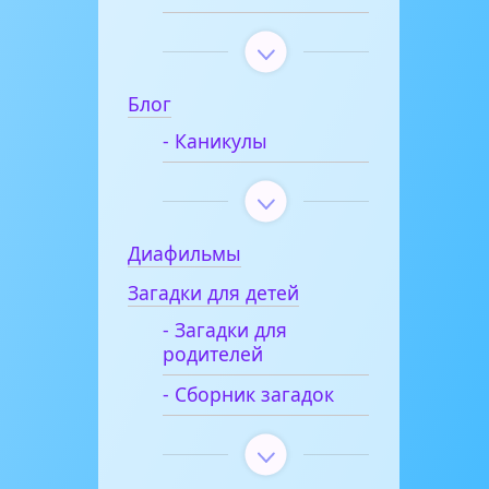
Блог
- Каникулы
Диафильмы
Загадки для детей
- Загадки для
родителей
- Сборник загадок