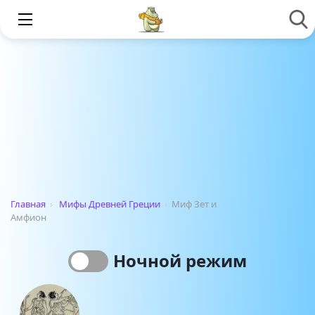
Главная
›
Мифы Древней Греции
›
Миф Зет и
Амфион
Ночной режим