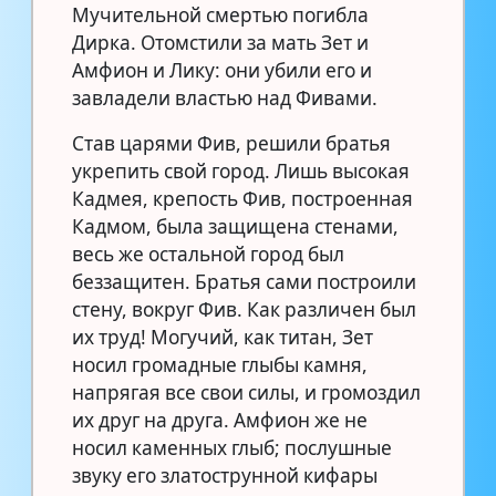
Мучительной смертью погибла
Дирка. Отомстили за мать Зет и
Амфион и Лику: они убили его и
завладели властью над Фивами.
Став царями Фив, решили братья
укрепить свой город. Лишь высокая
Кадмея, крепость Фив, построенная
Кадмом, была защищена стенами,
весь же остальной город был
беззащитен. Братья сами построили
стену, вокруг Фив. Как различен был
их труд! Могучий, как титан, Зет
носил громадные глыбы камня,
напрягая все свои силы, и громоздил
их друг на друга. Амфион же не
носил каменных глыб; послушные
звуку его златострунной кифары