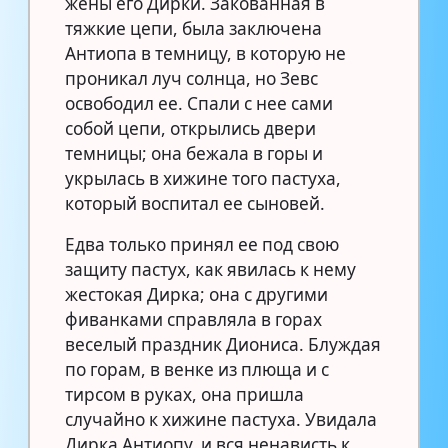
жены его Дирки. Закованная в
тяжкие цепи, была заключена
Антиопа в темницу, в которую не
проникал луч солнца, но Зевс
освободил ее. Спали с нее сами
собой цепи, открылись двери
темницы; она бежала в горы и
укрылась в хижине того пастуха,
который воспитал ее сыновей.
Едва только принял ее под свою
защиту пастух, как явилась к нему
жестокая Дирка; она с другими
фиванками справляла в горах
веселый праздник Диониса. Блуждая
по горам, в венке из плюща и с
тирсом в руках, она пришла
случайно к хижине пастуха. Увидала
Дирка Антиопу, и вся ненависть к