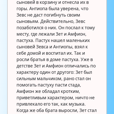
сыновей в корзину и отнесла их в
горы. Антиопа была уверена, что
Зевс не даст погибнуть своим
сыновьям. Действительно, Зевс
позаботился о них. Он послал к тому
месту, где лежали Зет и Амфион,
пастуха. Пастух нашел маленьких
сыновей Зевса и Антиопы, взял к
себе домой и воспитал их. Так и
росли братья в доме пастуха. Уже в
детстве Зет и Амфион отличались по
характеру один от другого: Зет был
сильным мальчиком, рано стал он
помогать пастуху пасти стада,
Амфион же обладал кротким,
приветливым характером, ничто не
привлекало его так, как музыка.
Когда же оба брата выросли, Зет стал