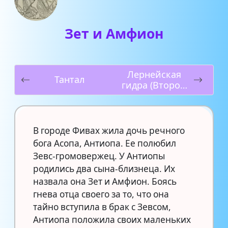
Зет и Амфион
Лернейская
Тантал
гидра (Второй
подвиг)
В городе Фивах жила дочь речного
бога Асопа, Антиопа. Ее полюбил
Зевс-громовержец. У Антиопы
родились два сына-близнеца. Их
назвала она Зет и Амфион. Боясь
гнева отца своего за то, что она
тайно вступила в брак с Зевсом,
Антиопа положила своих маленьких