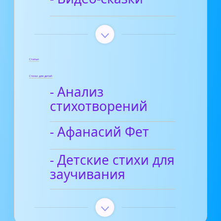
Статьи
Стихи для детей
- Анализ
стихотворений
- Афанасий Фет
- Детские стихи для
заучивания