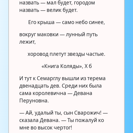
назвать — мал будет, городом
назвать — велик будет.
Его крыша — само небо синее,
вокруг маковки — лунный путь
лежит,
хоровод плетут звезды частые.
«Книга Коляды», X б
И тут к Семарглу вышли из терема
двенадцать дев. Среди них была
сама королевична — Девана
Перуновна.
— Ай, удалый ты, сын Сварожич! —
сказала Девана. — Ты пожалуй ко
мне во высок чертог!