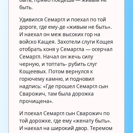
быть.
Удивился Семаргл и поехал по той
дороге, где ему-де «живым не быть».
И наехал он меж высоких гор на
войско Кащея. Захотели слуги Кощея
отобрать коня у Семаргла — осерчал
Семаргл. Начал он жечь силу
черную, и топтать- рубить слуг
Кощеевых. Потом вернулся к
горючему камню, и подновил
надпись: «Где прошел Семаргл сын
Сварожич, там была дорожка
прочищена».
И поехал Семаргл сын Сварожич по
той дорожке, где ему «женату быть».
И наехал на широкий двор. Теремом