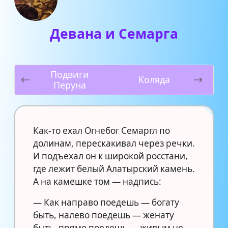
Девана и Семарга
Подвиги
Коляда
Перуна
Как-то ехал Огнебог Семаргл по
долинам, перескакивал через речки.
И подъехал он к широкой росстани,
где лежит белый Алатырский камень.
А на камешке том — надпись:
— Как направо поедешь — богату
быть, налево поедешь — женату
быть, прямо поедешь — живым не