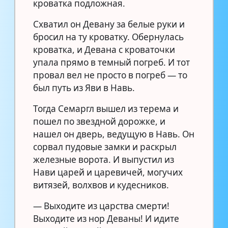
кроватка подложная.
Схватил он Девану за белые руки и
бросил на ту кроватку. Обернулась
кроватка, и Девана с кроваточки
упала прямо в темный погреб. И тот
провал вел не просто в погреб — то
был путь из Яви в Навь.
Тогда Семаргл вышел из терема и
пошел по звездной дорожке, и
нашел он дверь, ведущую в Навь. Он
сорвал пудовые замки и раскрыл
железные ворота. И выпустил из
Нави царей и царевичей, могучих
витязей, волхвов и кудесников.
— Выходите из царства смерти!
Выходите из нор Деваны! И идите