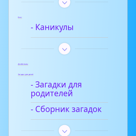
Блог
- Каникулы
Диафильмы
Загадки для детей
- Загадки для
родителей
- Сборник загадок