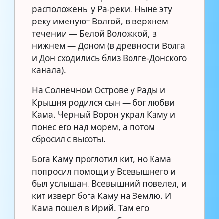
расположены у Ра-реки. Ныне эту
реку именуют Волгой, в верхнем
течении — Белой Воложкой, в
нижнем — Доном (в древности Волга
и Дон сходились близ Волге-Донского
канала).
На Солнечном Острове у Рады и
Крышня родился сын — бог любви
Кама. Черный Ворон украл Каму и
понес его над морем, а потом
сбросил с высоты.
Бога Каму проглотил кит, но Кама
попросил помощи у Всевышнего и
был услышан. Всевышний повелел, и
кит изверг бога Каму на Землю. И
Кама пошел в Ирий. Там его