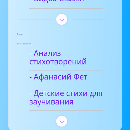
Статьи
Стихи для детей
- Анализ
стихотворений
- Афанасий Фет
- Детские стихи для
заучивания