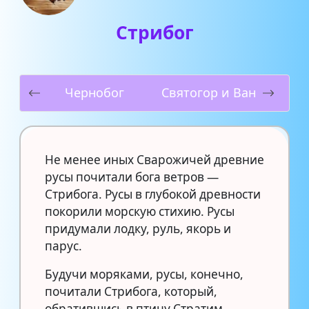
Стрибог
Чернобог
Святогор и Ван
Hе менее иных Сварожичей древние
русы почитали бога ветров —
Стрибога. Русы в глубокой древности
покорили морскую стихию. Русы
придумали лодку, руль, якорь и
парус.
Будучи моряками, русы, конечно,
почитали Стрибога, который,
обратившись в птицу Стратим,