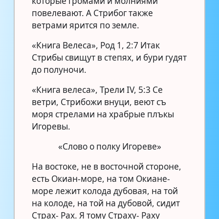
которые громами и молниями
повелевают. А Стрибог также
ветрами ярится по земле.
«Книга Велеса», Род 1, 2:7 Итак
Стрибы свищут в степях, и бури гудят
до полуночи.
«Книга велеса», Трели IV, 5:3 Се
ветри, Стрибожи внуци, веют съ
моря стрелами на храбрые плъкы
Игоревы.
«Слово о полку Игореве»
На востоке, не в восточной стороне,
есть Окиан-море, на том Окиане-
море лежит колода дубовая, на той
на колоде, на той на дубовой, сидит
Страх- Рах. Я тому Страху- Раху