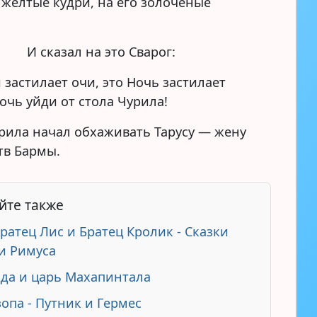
желтые кудри, на его золоченые
И сказал на это Сварог:
 застилает очи, это Ночь застилает
очь уйди от стола Чурила!
урила начал обхаживать Тарусу — жену
тв Бармы.
йте также
Братец Лис и Братец Кролик - Сказки
и Римуса
да и царь Махапинтала
зопа - Путник и Гермес