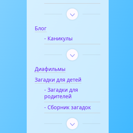
Блог
- Каникулы
Диафильмы
Загадки для детей
- Загадки для
родителей
- Сборник загадок