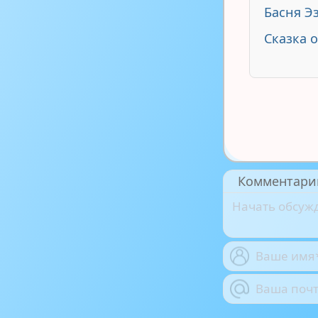
Басня Эз
Сказка 
Комментари