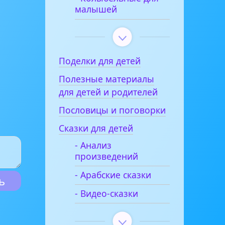
малышей
Поделки для детей
Полезные материалы
для детей и родителей
Пословицы и поговорки
Сказки для детей
- Анализ
произведений
- Арабские сказки
- Видео-сказки