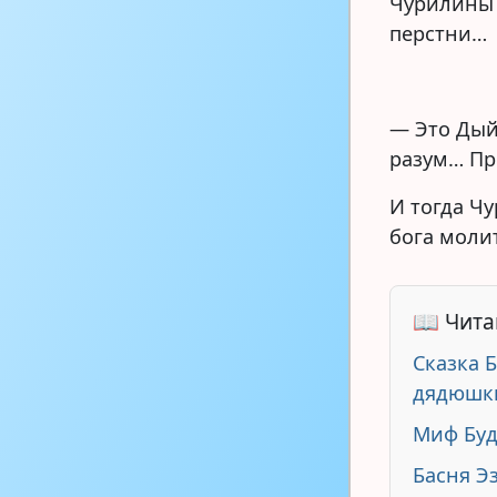
Чурилины 
перстни…
— Это Дый
разум… Пр
И тогда Ч
бога моли
📖 Чита
Сказка 
дядюшк
Миф Буд
Басня Э