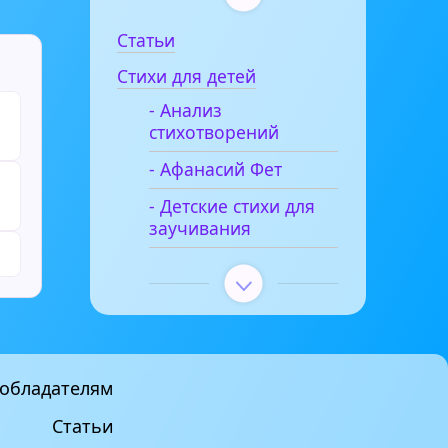
Статьи
Стихи для детей
- Анализ
стихотворений
- Афанасий Фет
- Детские стихи для
заучивания
обладателям
Статьи