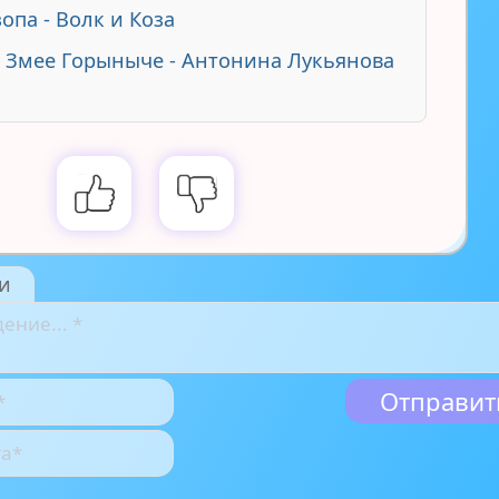
опа - Волк и Коза
о Змее Горыныче - Антонина Лукьянова
и