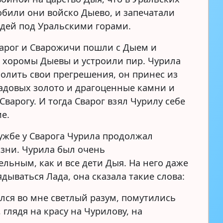
побили они войско Дыево, и запечатали
дей под Уральскими горами.
варог и Сварожичи пошли с Дыем и
 хоромы Дыевы и устроили пир. Чурила
олить свои прегрешения, он принес из
адовых золото и драгоценные камни и
Сварогу. И тогда Сварог взял Чурилу себе
ие.
лужбе у Сварога Чурила продолжал
озни. Чурила был очень
ельным, как и все дети Дыя. На него даже
ядываться Лада, она сказала такие слова:
ся во мне светлый разум, помутились
 глядя на красу на Чурилову, на