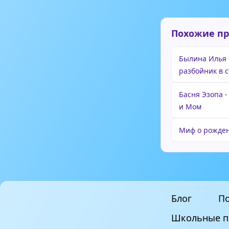
Похожие п
Былина Илья 
разбойник в с
Басня Эзопа -
и Мом
Миф о рожден
Блог
По
Школьные п