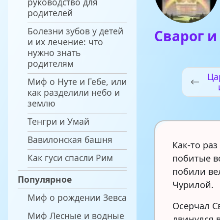
руководство для
родителей
Болезни зубов у детей
Сварог и
и их лечение: что
нужно знать
родителям
Ца
Миф о Нуте и Гебе, или
как разделили небо и
землю
Тенгри и Умай
Вавилонская башня
Как-то раз
Как гуси спасли Рим
побитые в
побили ве
Популярное
Чурилой.
Миф о рождении Зевса
Осерчал Св
Миф Лесные и водные
двинулся 