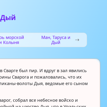
 Дый
рь морской
Ман, Таруса и
и Колыня
Дый
 в Сварге был пир. И вдруг в зал явились
оины Сварога и пожаловались, что их
ликаны-волоты Дыя, ведомые его сыном
арог, собрал все небесное войско и
войной на царство Дыя, что в Уральских