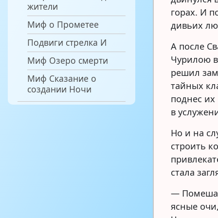
жители
горах. И 
Миф о Прометее
дивьих лю
Подвиги стрелка И
А после С
Чурилою в
Миф Озеро смерти
решил зам
Миф Сказание о
тайных кл
создании Ночи
поднес их 
в услужен
Но и на с
строить к
привлекат
стала загл
— Помешал
ясные очи,