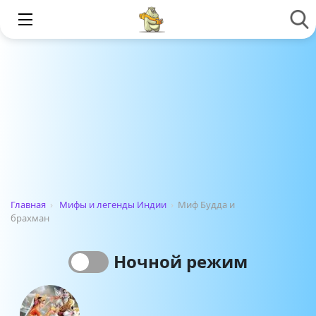
Главная
›
Мифы и легенды Индии
›
Миф Будда и
брахман
Ночной режим