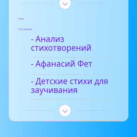
Статьи
Стихи для детей
- Анализ
стихотворений
- Афанасий Фет
- Детские стихи для
заучивания