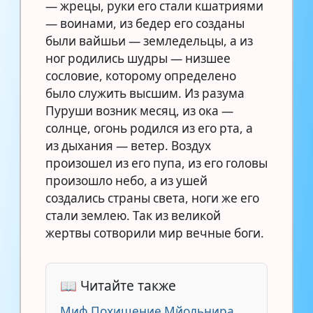
— жрецы, руки его стали кшатриями
— воинами, из бедер его созданы
были вайшьи — земледельцы, а из
ног родились шудры — низшее
сословие, которому определено
было служить высшим. Из разума
Пуруши возник месяц, из ока —
солнце, огонь родился из его рта, а
из дыхания — ветер. Воздух
произошел из его пупа, из его головы
произошло небо, а из ушей
создались страны света, ноги же его
стали землею. Так из великой
жертвы сотворили мир вечные боги.
📖 Читайте также
Миф Похищение Мйольнира