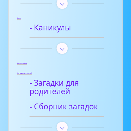
Блог
- Каникулы
Диафильмы
Загадки для детей
- Загадки для
родителей
- Сборник загадок