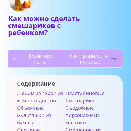
Как можно сделать
смешариков с
ребенком?
Песни про
Как правильно
ноты
купать
новорожденно
го
Содержание
Любимые герои из
Пластилиновые
компакт-дисков
Смешарики
Объемные
Съедобные
мультяшки из
персонажи из
бумаги
мастики
Овощные
Смешарики из