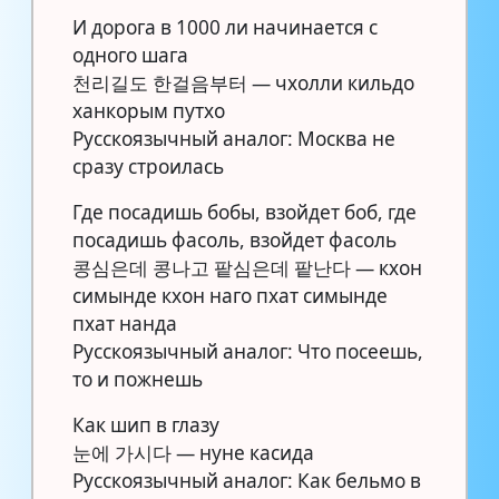
И дорога в 1000 ли начинается с
одного шага
천리길도 한걸음부터 — чхолли кильдо
ханкорым путхо
Русскоязычный аналог: Москва не
сразу строилась
Где посадишь бобы, взойдет боб, где
посадишь фасоль, взойдет фасоль
콩심은데 콩나고 팥심은데 팥난다 — кхон
симынде кхон наго пхат симынде
пхат нанда
Русскоязычный аналог: Что посеешь,
то и пожнешь
Как шип в глазу
눈에 가시다 — нуне касида
Русскоязычный аналог: Как бельмо в