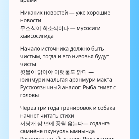
Никаких новостей — уже хорошие
новости
무소식이 희소식이다 — мусосиги
хыисосигида
Начало источника должно быть
чистым, тогда и его низовья будут
чисты
윗물이 맑아야 아랫물도 맑다 —
юинмури мальгая арэнмури макта
Русскоязычный аналог: Рыба гниет с
головы
Через три года тренировок и собака
начнет читать стихи
서당개 삼 년에 풍월 읊는다— содангэ
самнёне пхунуоль ымнында
Русскоязычный аналог: Вода камень