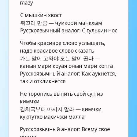
глазу
С мышкин хвост
쥐꼬리 만큼 — чуикори манкхым
Русскоязычный аналог: С гулькин нос
Чтобы красивое слово услышать,
надо красивое слово сказать
가는 말이 고와야 오는 말이 곱다 —
канын мари коуая онын мари копта
Русскоязычный аналог: Как аукнется,
так и откликнется
Не торопись выпить свой суп из
кимчхи
김치국부터 마시지 말라 — кимчхи
кукпутхо масичжи малла
Русскоязычный аналог: Всему свое
время