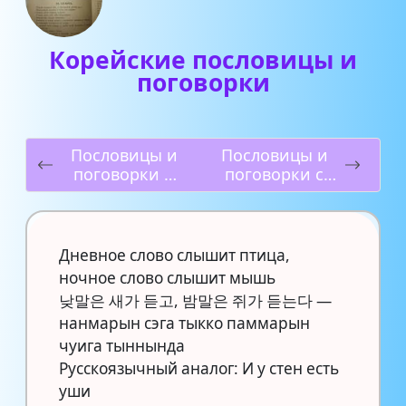
Корейские пословицы и
поговорки
Пословицы и
Пословицы и
поговорки о
поговорки с
спорте
цифрой 7
(семь)
Дневное слово слышит птица,
ночное слово слышит мышь
낮말은 새가 듣고, 밤말은 쥐가 듣는다 —
нанмарын сэга тыкко паммарын
чуига тыннында
Русскоязычный аналог: И у стен есть
уши