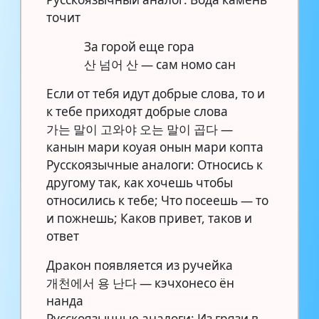
точит
За горой еще гора
산 넘어 산 — сам номо сан
Если от тебя идут добрые слова, то и
к тебе приходят добрые слова
가는 말이 고와야 오는 말이 곱다 —
канын мари коуая онын мари копта
Русскоязычные аналоги: Относись к
другому так, как хочешь чтобы
относились к тебе; Что посеешь — то
и пожнешь; Каков привет, таков и
ответ
Дракон появляется из ручейка
개천에서 용 난다 — кэчхонесо ён
нанда
Русскоязычные аналоги: Из грязи в