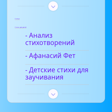
Статьи
Стихи для детей
- Анализ
стихотворений
- Афанасий Фет
- Детские стихи для
заучивания