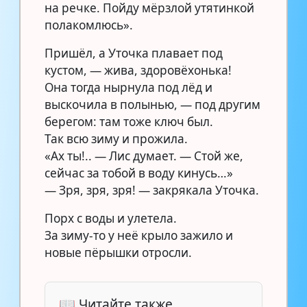
на речке. Пойду мёрзлой утятинкой
полакомлюсь».
Пришёл, а Уточка плавает под
кустом, — жива, здоровёхонька!
Она тогда нырнула под лёд и
выскочила в полынью, — под другим
берегом: там тоже ключ был.
Так всю зиму и прожила.
«Ах ты!.. — Лис думает. — Стой же,
сейчас за тобой в воду кинусь…»
— Зря, зря, зря! — закрякала Уточка.
Порх с воды и улетела.
За зиму-то у неё крыло зажило и
новые пёрышки отросли.
📖 Читайте также