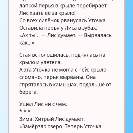
лапкой перья в крыле перебирает.
Лис хвать её за крыло!
Со всех силёнок рванулась Уточка.
Оставила перья у Лиса в зубах.
«Ах ты!.. — Лис думает. — Вырвалась
как…»
Стая всполошилась, поднялась на
крыло и улетела.
А эта Уточка не могла с ней: крыло
сломано, перья вырваны. Она
спряталась в камышах, подальше от
берега.
Ушёл Лис ни с чем.
* * *
Зима. Хитрый Лис думает:
«Замёрзло озеро. Теперь Уточка