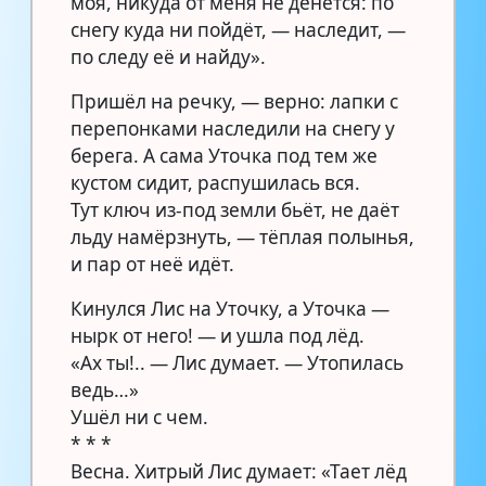
моя, никуда от меня не денется: по
снегу куда ни пойдёт, — наследит, —
по следу её и найду».
Пришёл на речку, — верно: лапки с
перепонками наследили на снегу у
берега. А сама Уточка под тем же
кустом сидит, распушилась вся.
Тут ключ из-под земли бьёт, не даёт
льду намёрзнуть, — тёплая полынья,
и пар от неё идёт.
Кинулся Лис на Уточку, а Уточка —
нырк от него! — и ушла под лёд.
«Ах ты!.. — Лис думает. — Утопилась
ведь…»
Ушёл ни с чем.
* * *
Весна. Хитрый Лис думает: «Тает лёд