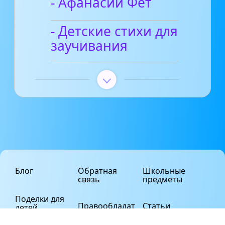
- Афанасий Фет
- Детские стихи для
заучивания
Блог
Обратная
Школьные
связь
предметы
Поделки для
Правообладат
Статьи
детей
елям