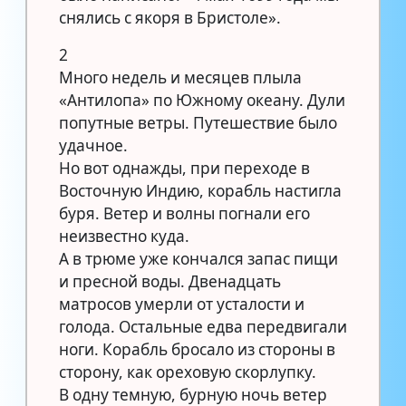
снялись с якоря в Бристоле».
2
Много недель и месяцев плыла
«Антилопа» по Южному океану. Дули
попутные ветры. Путешествие было
удачное.
Но вот однажды, при переходе в
Восточную Индию, корабль настигла
буря. Ветер и волны погнали его
неизвестно куда.
А в трюме уже кончался запас пищи
и пресной воды. Двенадцать
матросов умерли от усталости и
голода. Остальные едва передвигали
ноги. Корабль бросало из стороны в
сторону, как ореховую скорлупку.
В одну темную, бурную ночь ветер