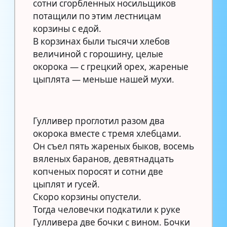
сотни сгорбленных носильщиков
потащили по этим лестницам
корзины с едой.
В корзинах были тысячи хлебов
величиной с горошину, целые
окорока — с грецкий орех, жареные
цыплята — меньше нашей мухи.
Гулливер проглотил разом два
окорока вместе с тремя хлебцами.
Он съел пять жареных быков, восемь
вяленых баранов, девятнадцать
копченых поросят и сотни две
цыплят и гусей.
Скоро корзины опустели.
Тогда человечки подкатили к руке
Гулливера две бочки с вином. Бочки