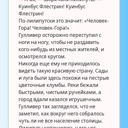
Куинбус Флестрин! Куинбус
Флестрин!
По-лилипутски это значит: «Человек-
Гора! Человек-Гора!»
Гулливер осторожно переступил с
ноги на ногу, чтобы не раздавить
кого-нибудь из местных жителей, и
осмотрелся кругом.
Никогда еще ему не приходилось
видеть такую красивую страну. Сады
и луга были здесь похожи на пестрые
цветочные клумбы. Реки бежали
быстрыми, чистыми ручейками, а
город вдали казался игрушечным.
Гулливер так загляделся, что не
заметил, как вокруг него собралось
чуть ли не все население столицы.
Лилипуты копошились у его ног,