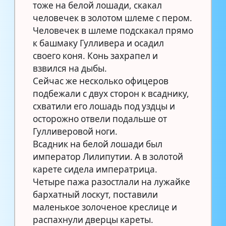
тоже на белой лошади, скакал
человечек в золотом шлеме с пером.
Человечек в шлеме подскакал прямо
к башмаку Гулливера и осадил
своего коня. Конь захрапел и
взвился на дыбы.
Сейчас же несколько офицеров
подбежали с двух сторон к всаднику,
схватили его лошадь под уздцы и
осторожно отвели подальше от
Гулливеровой ноги.
Всадник на белой лошади был
император Лилипутии. А в золотой
карете сидела императрица.
Четыре пажа разостлали на лужайке
бархатный лоскут, поставили
маленькое золоченое креслице и
распахнули дверцы кареты.