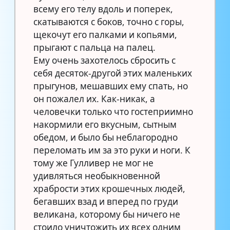
всему его телу вдоль и поперек,
скатываются с боков, точно с горы,
щекочут его палками и копьями,
прыгают с пальца на палец.
Ему очень захотелось сбросить с
себя десяток-другой этих маленьких
прыгунов, мешавших ему спать, но
он пожалел их. Как-никак, а
человечки только что гостеприимно
накормили его вкусным, сытным
обедом, и было бы неблагородно
переломать им за это руки и ноги. К
тому же Гулливер не мог не
удивляться необыкновенной
храбрости этих крошечных людей,
бегавших взад и вперед по груди
великана, которому бы ничего не
стоило уничтожить их всех одним