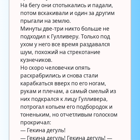
На бегу они спотыкались и падали,
потом вскакивали и один за другим
прыгали на землю.
Минуты две-три никто больше не
подходил к Гулливеру. Только под
ухом у него все время раздавался
шум, похожий на стрекотание
кузнечиков.
Но скоро человечки опять
расхрабрились и снова стали
карабкаться вверх по его ногам,
рукам и плечам, а самый смелый из
них подкрался к лицу Гулливера,
потрогал копьем его подбородок и
тоненьким, но отчетливым голоском
прокричал:
— Гекина дегуль!
— Гекина дегуль! Гекина дегуль! —