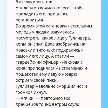
Это случилось так.
У телеги отскочило колесо. Чтобы
приладить его, пришлось
остановиться.
Во время этой остановки нескольким
молодым людям вздумалось
посмотреть, какое лицо у Гулливера,
когда он спит. Двое взобрались на
повозку и тихонько подкрались к
самому его лицу. А третий —
гвардейский офицер,- не сходя с
коня, приподнялся на стременах и
пощекотал ему левую ноздрю
острием своей пики.
Гулливер невольно сморщил нос и
громко чихнул.
— Апчхи! — повторило эхо.
Храбрецов точно ветром сдуло.