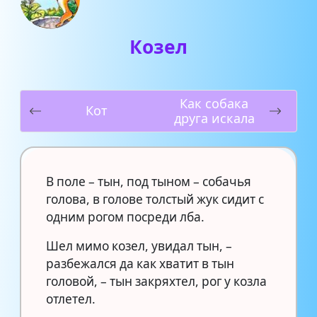
Козел
Как собака
Кот
друга искала
В поле – тын, под тыном – собачья
голова, в голове толстый жук сидит с
одним рогом посреди лба.
Шел мимо козел, увидал тын, –
разбежался да как хватит в тын
головой, – тын закряхтел, рог у козла
отлетел.