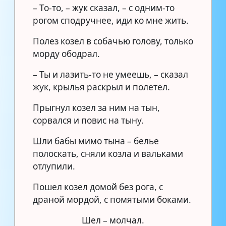
– То-то, – жук сказал, – с одним-то
рогом сподручнее, иди ко мне жить.
Полез козел в собачью голову, только
морду ободрал.
– Ты и лазить-то не умеешь, – сказал
жук, крылья раскрыл и полетел.
Прыгнул козел за ним на тын,
сорвался и повис на тыну.
Шли бабы мимо тына – белье
полоскать, сняли козла и вальками
отлупили.
Пошел козел домой без рога, с
драной мордой, с помятыми боками.
Шел – молчал.