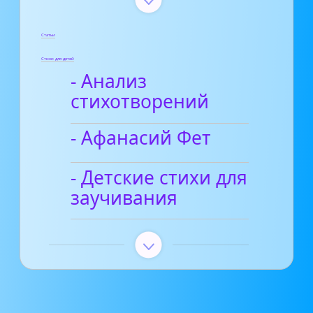
Статьи
Стихи для детей
- Анализ
стихотворений
- Афанасий Фет
- Детские стихи для
заучивания