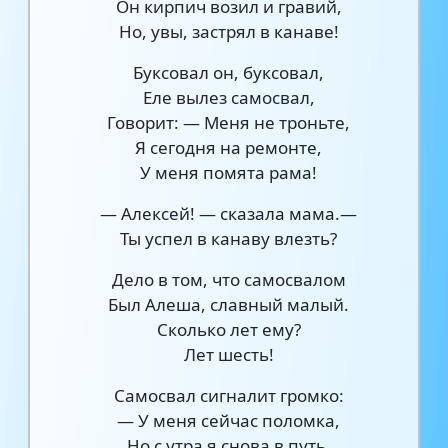
Он кирпич возил и гравий,
Но, увы, застрял в канаве!
Буксовал он, буксовал,
Еле вылез самосвал,
Говорит: — Меня не троньте,
Я сегодня на ремонте,
У меня помята рама!
— Алексей! — сказала мама.—
Ты успел в канаву влезть?
Дело в том, что самосвалом
Был Алеша, славный малый.
Сколько лет ему?
Лет шесть!
Самосвал сигналит громко:
— У меня сейчас поломка,
Но с утра я снова в путь.