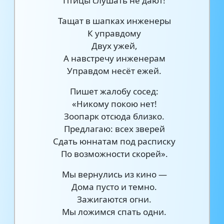
Птицы слушать не дают!
Тащат в шапках инженеры
К управдому
Двух ужей,
А навстречу инженерам
Управдом несёт ежей.
Пишет жалобу сосед:
«Никому покою нет!
Зоопарк отсюда близко.
Предлагаю: всех зверей
Сдать юннатам под расписку
По возможности скорей».
Мы вернулись из кино —
Дома пусто и темно.
Зажигаются огни.
Мы ложимся спать одни.