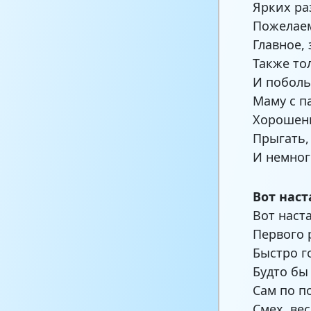
Ярких ра
Пожелаем
Главное,
Также то
И поболь
Маму с п
Хорошень
Прыгать,
И немног
Вот нас
Вот наст
Первого 
Быстро г
Будто бы
Сам по п
Смех, ве