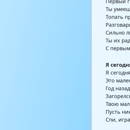
Первый г
Ты умееш
Топать п
Разговар
Сильно л
Ты их ра
С первым
Я сегод
Я сегодн
Это мале
Год наза
Загорелс
Твою мал
Пусть ни
Спи, игра