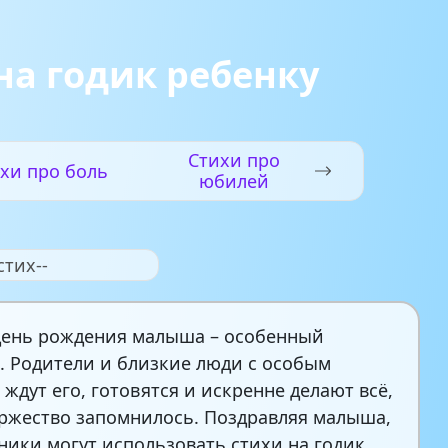
на годик ребенку
Стихи про
хи про боль
юбилей
стих--
день рождения малыша – особенный
. Родители и близкие люди с особым
 ждут его, готовятся и искренне делают всё,
ржество запомнилось. Поздравляя малыша,
ники могут использовать стихи на годик.