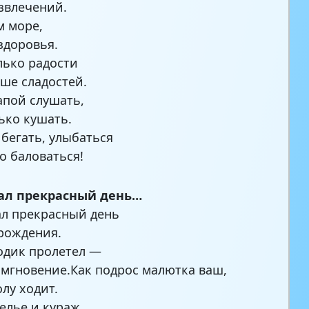
звлечений.
 море,
 здоровья.
лько радости
ше сладостей.
апой слушать,
ко кушать.
 бегать, улыбаться
о баловаться!
тал прекрасный день…
ал прекрасный день
рождения.
одик пролетел —
 мгновение.Как подрос малютка ваш,
олу ходит.
селье и кураж