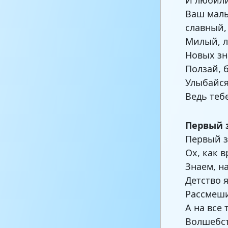
Ваш малы
славный,
Милый, л
Новых зн
Ползай, 
Улыбайся
Ведь теб
Первый 
Первый з
Ох, как 
Знаем, на
Детство 
Рассмеши
А на все
Волшебст