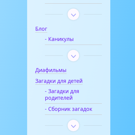
Блог
- Каникулы
Диафильмы
Загадки для детей
- Загадки для
родителей
- Сборник загадок