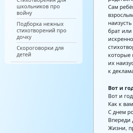
школьников про
Сам ребё
войну
взрослым
наизусть
Подборка нежных
стихотворений про
брат или
дочку
искренно
стихотво
Скороговорки для
детей
которые 
их наизу
к деклам
Вот и г
Вот и го
Как к вам
С днем р
Впереди
Жизни, 