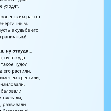
е уходят.
оровеньким растет,
энергичным.
усть в судьбе его
зграничным!
да, ну откуда…
а, ну откуда
 такое чудо?
д его растили,
именем крестили,
-миловали,
 баловали,
-одевали,
, развивали
 беззаветно!