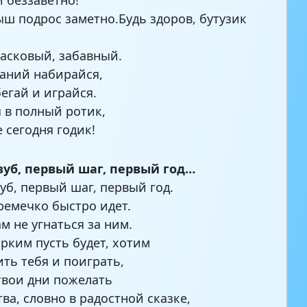
ш подрос заметно.Будь здоров, бутузик
асковый, забавный.
аний набирайся,
бегай и играйся.
 в полный ротик,
е сегодня годик!
зуб, первый шаг, первый год…
уб, первый шаг, первый год.
времечко быстро идет.
м не угнаться за ним.
ярким пусть будет, хотим
ть тебя и поиграть,
 твои дни пожелать
ва, словно в радостной сказке,