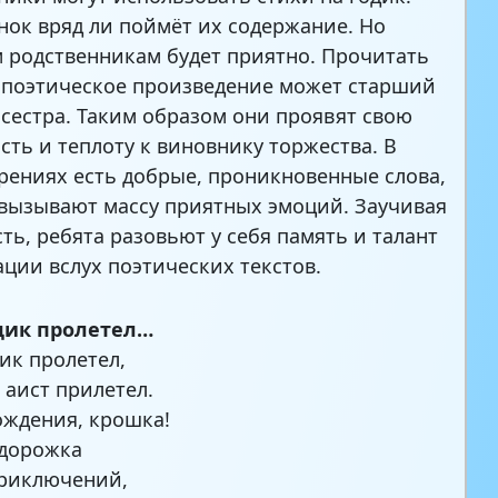
нок вряд ли поймёт их содержание. Но
 родственникам будет приятно. Прочитать
 поэтическое произведение может старший
 сестра. Таким образом они проявят свою
сть и теплоту к виновнику торжества. В
рениях есть добрые, проникновенные слова,
вызывают массу приятных эмоций. Заучивая
сть, ребята разовьют у себя память и талант
ации вслух поэтических текстов.
одик пролетел…
дик пролетел,
 аист прилетел.
ождения, крошка!
 дорожка
приключений,