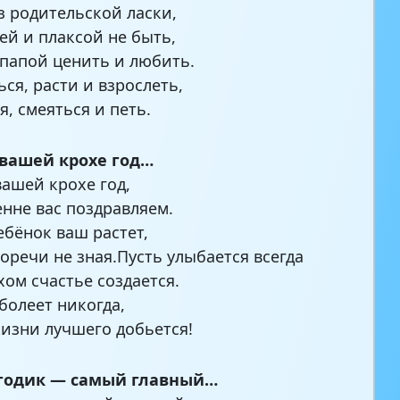
з родительской ласки,
ей и плаксой не быть,
 папой ценить и любить.
ься, расти и взрослеть,
я, смеяться и петь.
 вашей крохе год…
вашей крохе год,
нне вас поздравляем.
ебёнок ваш растет,
горечи не зная.Пусть улыбается всегда
хом счастье создается.
 болеет никогда,
жизни лучшего добьется!
годик — самый главный…