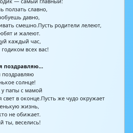
одик — самый главный:
ь ползать славно,
робуешь давно,
ивать смешно.Пусть родители лелеют,
юбят и жалеют.
дуй каждый час,
 годиком всех вас!
ня поздравляю…
я поздравляю
нькое солнце!
д у папы с мамой
я свет в оконце.Пусть же чудо окружает
енькую жизнь,
кто не обижает.
й ты, веселись!