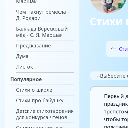
Маршак
Чем пахнут ремесла -
Стихи 
Д. Родари
Баллада Вересковый
мёд - С. Я. Маршак
Предсказание
Сти
Дума
Листок
--Выберите 
Популярное
Стихи о школе
Первый 
Стихи про бабушку
праздник
Детские стихотворения
трепетом
для конкурса чтецов
чтобы то
родствен
Стихотворения для