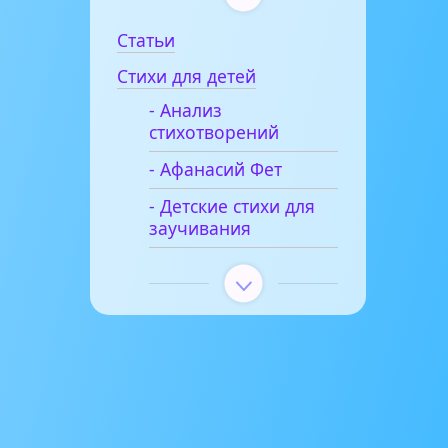
Статьи
Стихи для детей
- Анализ
стихотворений
- Афанасий Фет
- Детские стихи для
заучивания