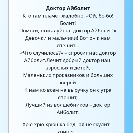
Доктор Айболит
Кто там плачет жалобно: «Ой, бо-бо!
Болит!
Помоги, пожалуйста, доктор Айболит!»
Девочки и мальчики! Вот он к нам
спешит…
«Что случилось?» – спросит нас доктор
Айболит.Лечит добрый доктор наш
взрослых и детей,
Маленьких проказников и больших
зверей.
К нам ко всем на выручку он с утра
спешит,
Лучший из волшебников – доктор
Айболит.
Хрю-хрю-хрюшка бедная не скулит –
хрипит…