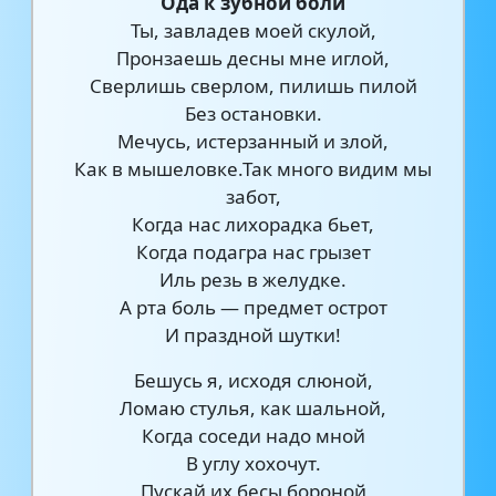
Ода к зубной боли
Ты, завладев моей скулой,
Пронзаешь десны мне иглой,
Сверлишь сверлом, пилишь пилой
Без остановки.
Мечусь, истерзанный и злой,
Как в мышеловке.Так много видим мы
забот,
Когда нас лихорадка бьет,
Когда подагра нас грызет
Иль резь в желудке.
А рта боль — предмет острот
И праздной шутки!
Бешусь я, исходя слюной,
Ломаю стулья, как шальной,
Когда соседи надо мной
В углу хохочут.
Пускай их бесы бороной