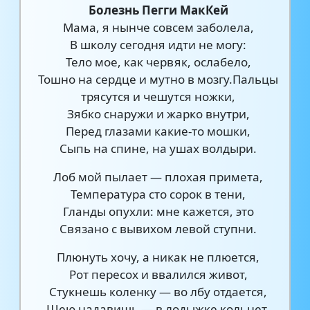
Болезнь Пегги МакКей
Мама, я нынче совсем заболела,
В школу сегодня идти не могу:
Тело мое, как червяк, ослабело,
Тошно на сердце и мутно в мозгу.Пальцы
трясутся и чешутся ножки,
Зябко снаружи и жарко внутри,
Перед глазами какие-то мошки,
Сыпь на спине, на ушах волдыри.
Лоб мой пылает — плохая примета,
Температура сто сорок в тени,
Гланды опухли: мне кажется, это
Связано с вывихом левой ступни.
Плюнуть хочу, а никак не плюется,
Рот пересох и ввалился живот,
Стукнешь коленку — во лбу отдается,
Шею надавишь — в лодыжке кольнет.