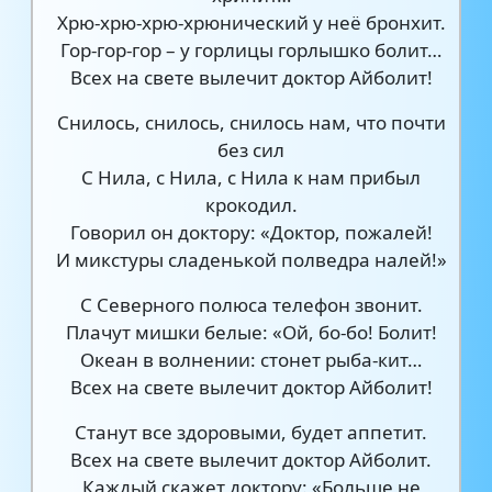
Хрю-хрю-хрю-хрюнический у неё бронхит.
Гор-гор-гор – у горлицы горлышко болит…
Всех на свете вылечит доктор Айболит!
Снилось, снилось, снилось нам, что почти
без сил
С Нила, с Нила, с Нила к нам прибыл
крокодил.
Говорил он доктору: «Доктор, пожалей!
И микстуры сладенькой полведра налей!»
С Северного полюса телефон звонит.
Плачут мишки белые: «Ой, бо-бо! Болит!
Океан в волнении: стонет рыба-кит…
Всех на свете вылечит доктор Айболит!
Станут все здоровыми, будет аппетит.
Всех на свете вылечит доктор Айболит.
Каждый скажет доктору: «Больше не