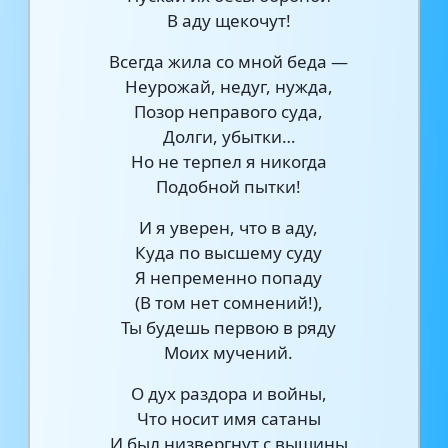
В аду щекочут!
Всегда жила со мной беда —
Неурожай, недуг, нужда,
Позор неправого суда,
Долги, убытки…
Но не терпел я никогда
Подобной пытки!
И я уверен, что в аду,
Куда по высшему суду
Я непременно попаду
(В том нет сомнений!),
Ты будешь первою в ряду
Моих мучений.
О дух раздора и войны,
Что носит имя сатаны
И был низвергнут с вышины