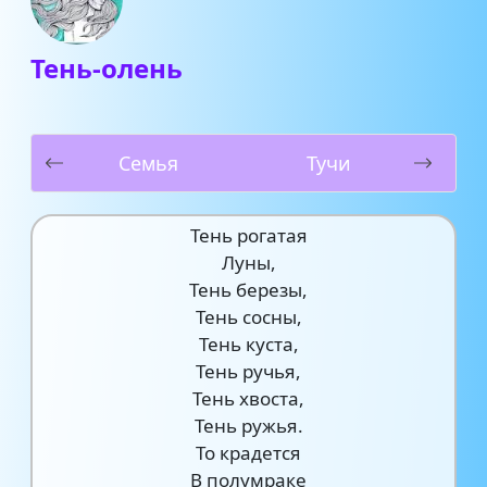
Тень-олень
Семья
Тучи
Тень рогатая
Луны,
Тень березы,
Тень сосны,
Тень куста,
Тень ручья,
Тень хвоста,
Тень ружья.
То крадется
В полумраке