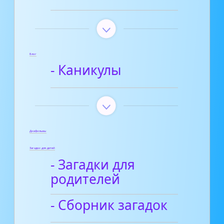
Блог
- Каникулы
Диафильмы
Загадки для детей
- Загадки для
родителей
- Сборник загадок