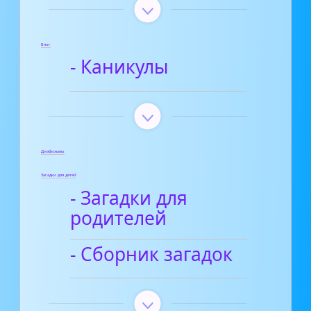
Блог
- Каникулы
Диафильмы
Загадки для детей
- Загадки для
родителей
- Сборник загадок