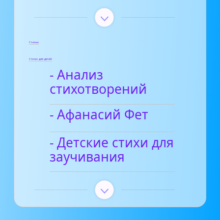
Статьи
Стихи для детей
- Анализ
стихотворений
- Афанасий Фет
- Детские стихи для
заучивания