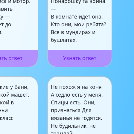
еса и мотор.
Понарошку та война
авить
—
ку —
В комнате идет она.
ет до
Кто они, мои ребята?
.
Все в мундирах и
бушлатах.
ать ответ
Узнать ответ
жие у Вани,
Не похож я на коня
лкой машет.
А седло есть у меня.
кой в
Спицы есть. Они,
ньи
признаться Для
класс
вязанья не годятся.
!
Не будильник, не
трамвай,