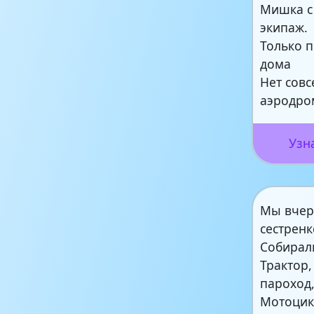
Мишка с
экипаж.
Только 
дома
Нет сов
аэродро
Узн
Мы вчер
сестрен
Собирал
Трактор,
пароход
Мотоцик