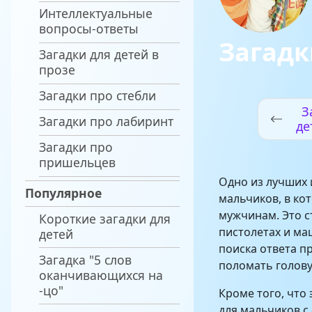
Интеллектуальные
вопросы-ответы
Загадк
Загадки для детей в
прозе
Загадки про стебли
З
Загадки про лабиринт
де
Загадки про
пришельцев
Одно из лучших 
Популярное
мальчиков, в ко
мужчинам. Это с
Короткие загадки для
пистолетах и ма
детей
поиска ответа п
Загадка "5 слов
поломать голову
оканчивающихся на
-цо"
Кроме того, что
для мальчиков с