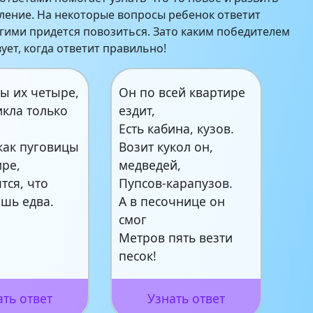
ение. На некоторые вопросы ребенок ответит
ругими придется повозиться. Зато каким победителем
ует, когда ответит правильно!
ы их четыре,
Он по всей квартире
икла только
ездит,
Есть кабина, кузов.
как пуговицы
Возит кукол он,
ире,
медведей,
ятся, что
Пупсов-карапузов.
ишь едва.
А в песочнице он
смог
Метров пять везти
песок!
ать ответ
Узнать ответ