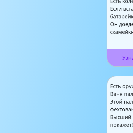
Есть кол
Если вст
батарей
Он доед
скамейки
Узн
Есть ору
Ваня па
Этой пал
фехтова
Высший 
покажет