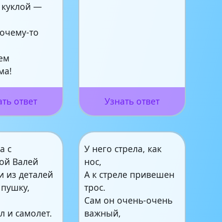
 куклой —
почему-то
сем
ма!
ать ответ
Узнать ответ
а с
У него стрела, как
кой Валей
нос,
и из деталей
А к стреле привешен
 пушку,
трос.
,
Сам он очень-очень
л и самолет.
важный,