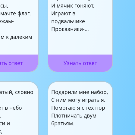
сы,
И мячик гоняют,
 мачте флаг.
Играют в
ужам-
подвальчике
Проказники-…
м к далеким
ать ответ
Узнать ответ
атый, словно
Подарили мне набор,
С ним могу играть я.
т в небо
Помогаю я с тех пор
.
Плотничать двум
си и
братьям.
,