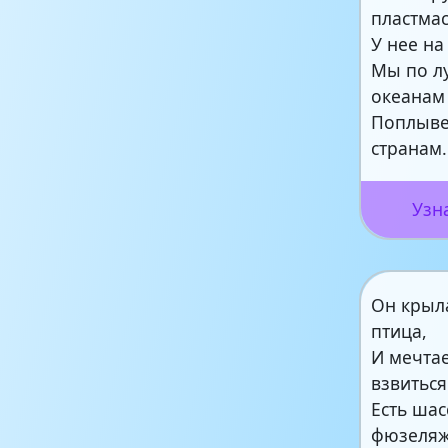
пластмас
У нее на
Мы по л
океанам
Поплыве
странам.
Узн
Он крыл
птица,
И мечтае
взвиться
Есть шас
фюзеляж