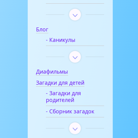
Блог
- Каникулы
Диафильмы
Загадки для детей
- Загадки для
родителей
- Сборник загадок