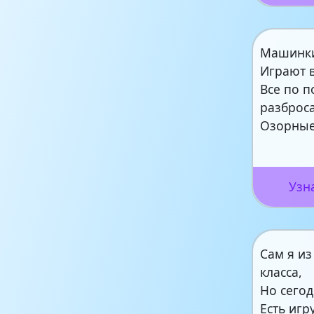
Машинки
Играют в
Все по п
разброс
Озорны
Узн
Сам я из
класса,
Но сегод
Есть игр