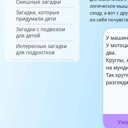
Смешные загадки
логическое мышл
Загадки, которые
сходу, а вот с д
придумали дети
он себя почувств
Загадки с подвохом
для детей
У машин
У мотоц
Интересные загадки
для подростков
два.
Круглы, 
на мунд
Так крут
разгляд
Узн