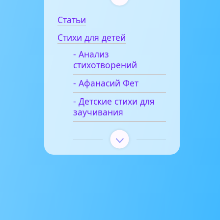
Статьи
Стихи для детей
- Анализ
стихотворений
- Афанасий Фет
- Детские стихи для
заучивания