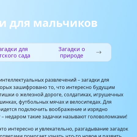
и для мальчиков
агадки для
Загадки о
тского сада
природе
интеллектуальных развлечений – загадки для
торых зашифровано то, что интересно будущим
тишки о железной дороге, солдатиках, игрушечных
шинках, футбольных мячах и велосипедах. Для
ридется подключить воображение и изрядно
 – недаром такие задачки называют головоломками!
 это интересно и увлекательно, разгадывание загадок
 ответами помогает узнать что-то новое и развить