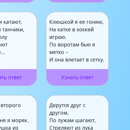
 катают,
Клюшкой я ее гоняю,
 танчики,
На катке в хоккей
олу
играю.
ают
По воротам бью я
е…
метко –
И она влетает в сетку.
ать ответ
Узнать ответ
 второго
Дерутся друг с
другом,
ня я моряк.
По лужам шагают,
ушка из
Стреляют из лука