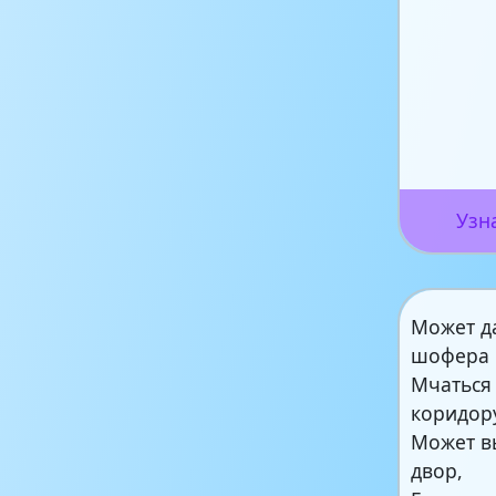
Узн
Может д
шофера
Мчаться
коридор
Может в
двор,