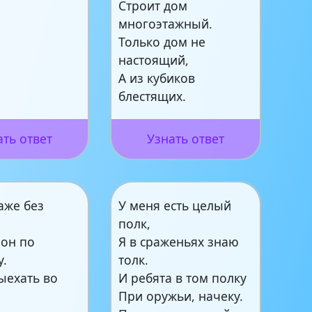
Строит дом
многоэтажный.
Только дом не
настоящий,
А из кубиков
блестящих.
ать ответ
Узнать ответ
аже без
У меня есть целый
полк,
 он по
Я в сраженьях знаю
у.
толк.
ыехать во
И ребята в том полку
При оружьи, начеку.