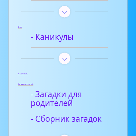
Блог
- Каникулы
Диафильмы
Загадки для детей
- Загадки для
родителей
- Сборник загадок