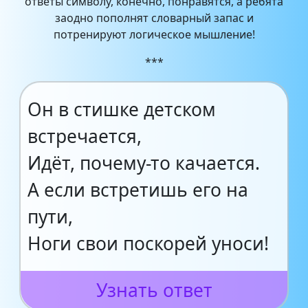
ответы символу, конечно, понравятся, а ребята
заодно пополнят словарный запас и
потренируют логическое мышление!
***
Он в стишке детском
встречается,
Идёт, почему-то качается.
А если встретишь его на
пути,
Ноги свои поскорей уноси!
Узнать ответ