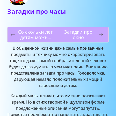
Загадки про часы
Со скольки лет
Загадки про
детям можно
окно
ездить на
переднем
В обыденной жизни даже самые привычные
сиденье авто?
предметы и технику можно охарактеризовать
так, что даже самый сообразительный человек
будет долго думать, о чем идет речь. Вниманию
представлена загадка про часы. Головоломка,
дарующая немало положительных эмоций
взрослым и детям.
Каждый малыш знает, что именно показывает
время. Но в стихотворной и шутливой форме
предложенные описания могут запутать.
Придется неоднократно напрягаться, заставлять