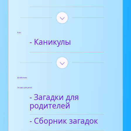
Блог
- Каникулы
Диафильмы
Загадки для детей
- Загадки для
родителей
- Сборник загадок