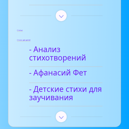
Статьи
Стихи для детей
- Анализ
стихотворений
- Афанасий Фет
- Детские стихи для
заучивания