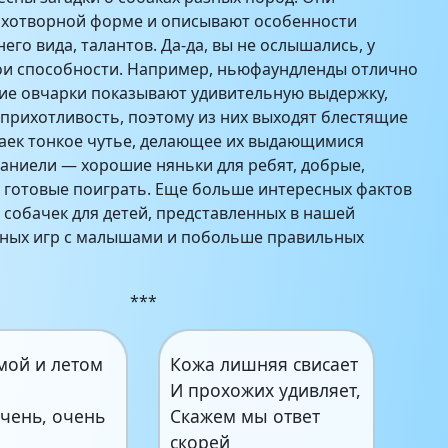
тихотворной форме и описывают особенности
его вида, талантов. Да-да, вы не ослышались, у
ои способности. Например, ньюфаундленды отлично
ие овчарки показывают удивительную выдержку,
прихотливость, поэтому из них выходят блестящие
лаек тонкое чутье, делающее их выдающимися
паниели — хорошие няньки для ребят, добрые,
а готовые поиграть. Еще больше интересных фактов
о собачек для детей, представленных в нашей
тных игр с малышами и побольше правильных
***
мой и летом
Кожа лишняя свисает
И прохожих удивляет,
очень, очень
Скажем мы ответ
скорей