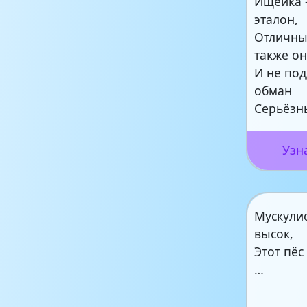
Ищейка 
эталон,
Отличны
также он
И не под
обман
Серьёзн
Узн
Мускулис
высок,
Этот пё
…