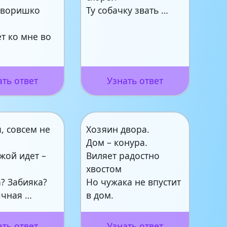
 воришко
Ту собачку звать …
т ко мне во
ать ответ
Узнать ответ
я, совсем не
Хозяин двора.
Дом – конура.
жой идет –
Виляет радостно
хвостом
? Забияка?
Но чужака не впустит
ычная …
в дом.
ать ответ
Узнать ответ