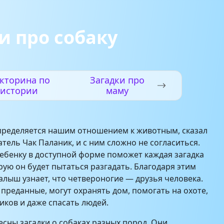
и про собаку
кторина по
Загадки про
истории
маму
пределяется нашим отношением к животным, сказал
тель Чак Паланик, и с ним сложно не согласиться.
ебенку в доступной форме поможет каждая загадка
рую он будет пытаться разгадать. Благодаря этим
лыш узнает, что четвероногие — друзья человека.
 преданные, могут охранять дом, помогать на охоте,
иков и даже спасать людей.
сны загадки о собаках разных пород. Они