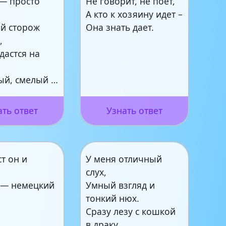
— просто
Не говорит, не поет,
А кто к хозяину идет –
й сторож
Она знать дает.
,
дастся на
ый, смелый …
ать ответ
Узнать ответ
т он и
У меня отличный
слух,
с — немецкий
Умный взгляд и
тонкий нюх.
Сразу лезу с кошкой
в драку,