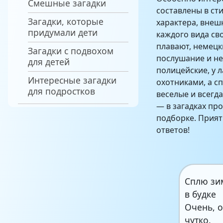
Смешные загадки
составлены в с
Загадки, которые
характера, внешн
придумали дети
каждого вида св
плавают, немецк
Загадки с подвохом
послушание и не
для детей
полицейские, у 
Интересные загадки
охотниками, а с
для подростков
веселые и всегд
— в загадках пр
подборке. Прия
ответов!
Сплю зи
в будке
Очень, 
чутко.