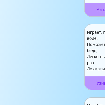
Узн
Играет, 
воде,
Поможет
беде,
Легко н
раз
Лохматы
Узн