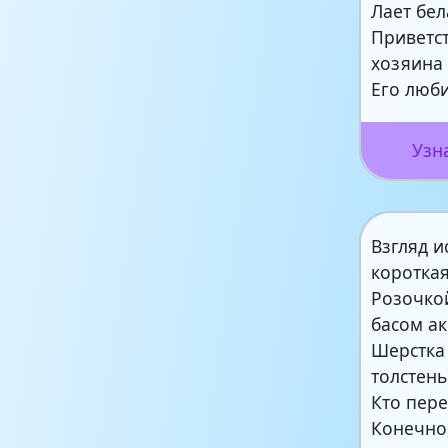
Лает бел
Приветс
хозяина
Его люб
Узн
Взгляд и
коротка
Розочко
басом ак
Шерстка
толстень
Кто пер
Конечно