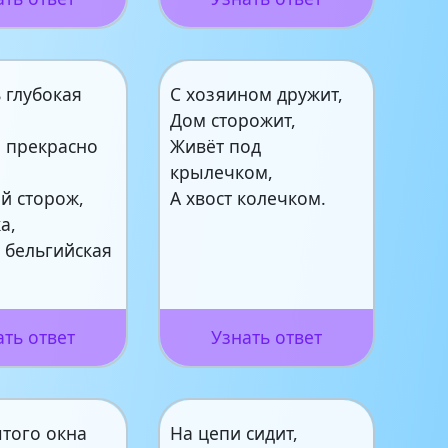
 глубокая
С хозяином дружит,
Дом сторожит,
, прекрасно
Живёт под
,
крылечком,
й сторож,
А хвост колечком.
а,
– бельгийская
ать ответ
Узнать ответ
ытого окна
На цепи сидит,