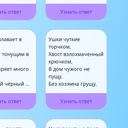
ать ответ
Узнать ответ
плавает в
Ушки чуткие
торчком,
 тонущим в
Хвост взлохмаченный
крючком,
ыряет много
В дом чужого не
пущу,
й чёрный …
Без хозяина грущу.
ать ответ
Узнать ответ