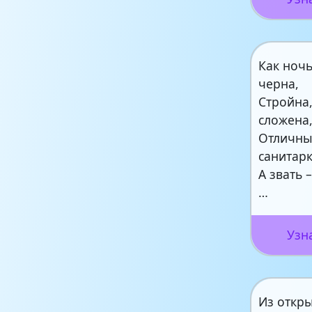
Как ночь
черна,
Стройна
сложена
Отличны
санитарк
А звать 
…
Узн
Из откр