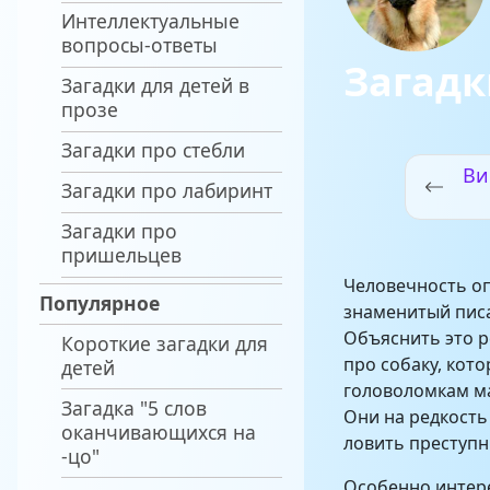
Интеллектуальные
вопросы-ответы
Загадк
Загадки для детей в
прозе
Загадки про стебли
Ви
Загадки про лабиринт
Загадки про
пришельцев
Человечность о
Популярное
знаменитый писа
Объяснить это р
Короткие загадки для
про собаку, кото
детей
головоломкам ма
Загадка "5 слов
Они на редкость
оканчивающихся на
ловить преступн
-цо"
Особенно интере