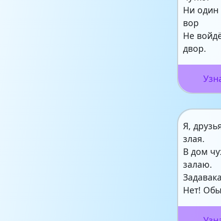
Ни один
вор
Не войдё
двор.
Узн
Я, друзь
злая.
В дом чу
залаю.
Задавака
Нет! Об
Узн