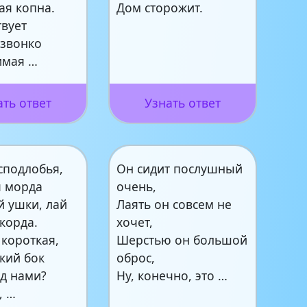
ая копна.
Дом сторожит.
твует
 звонко
имая …
ать ответ
Узнать ответ
сподлобья,
Он сидит послушный
я морда
очень,
й ушки, лай
Лаять он совсем не
корда.
хочет,
 короткая,
Шерстью он большой
кий бок
оброс,
ед нами?
Ну, конечно, это …
, …