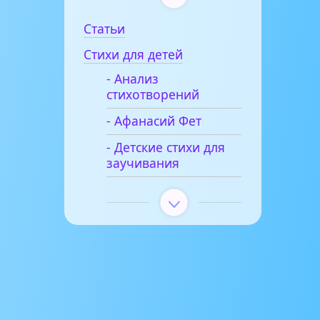
Статьи
Стихи для детей
- Анализ
стихотворений
- Афанасий Фет
- Детские стихи для
заучивания