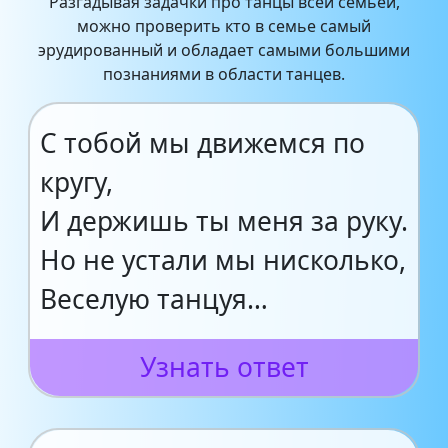
Разгадывая задачки про танцы всей семьей,
можно проверить кто в семье самый
эрудированный и обладает самыми большими
познаниями в области танцев.
С тобой мы движемся по
кругу,
И держишь ты меня за руку.
Но не устали мы нисколько,
Веселую танцуя…
Узнать ответ