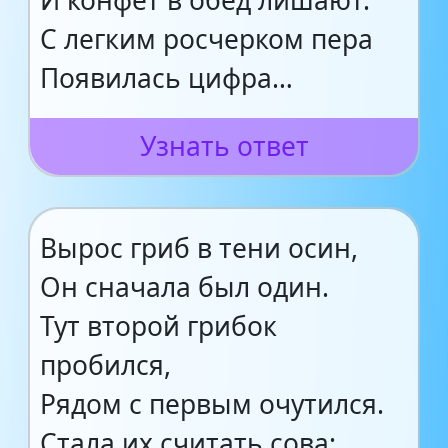
И конфет в обед лишают.
С легким росчерком пера
Появилась цифра…
Узнать ответ
Вырос гриб в тени осин,
Он сначала был один.
Тут второй грибок
пробился,
Рядом с первым очутился.
Стала их считать сова: