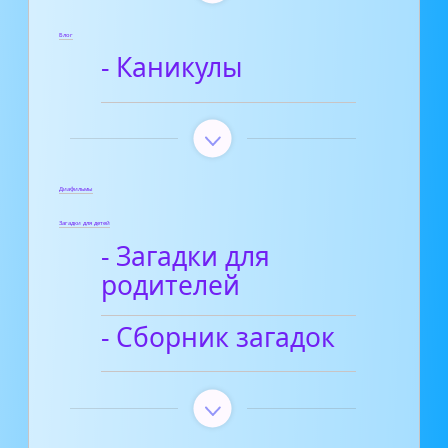
Блог
- Каникулы
Диафильмы
Загадки для детей
- Загадки для
родителей
- Сборник загадок