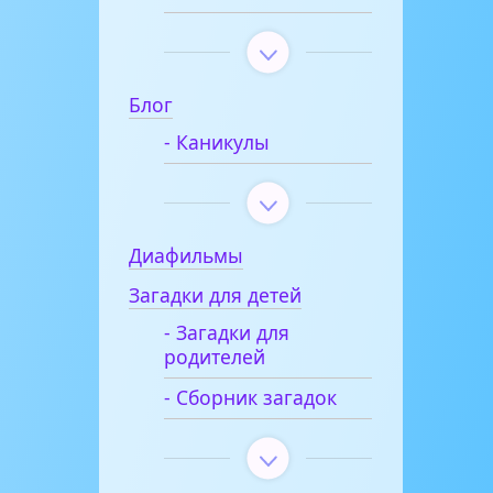
Блог
- Каникулы
Диафильмы
Загадки для детей
- Загадки для
родителей
- Сборник загадок