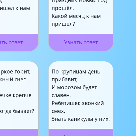
,
Праздник Новый год
ришёл к нам
прошёл,
Какой месяц к нам
пришёл?
ать ответ
Узнать ответ
ркое горит,
По крупицам день
жный снег
прибавит,
И морозом будет
ечке крепче
славен,
Ребятишек звонкий
когда бывает?
смех,
Знать каникулы у них!