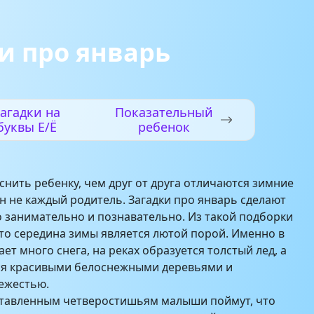
и про январь
агадки на
Показательный
буквы Е/Ё
ребенок
нить ребенку, чем друг от друга отличаются зимние
н не каждый родитель. Загадки про январь сделают
 занимательно и познавательно. Из такой подборки
что середина зимы является лютой порой. Именно в
ет много снега, на реках образуется толстый лед, а
ся красивыми белоснежными деревьями и
ежестью.
ставленным четверостишьям малыши поймут, что