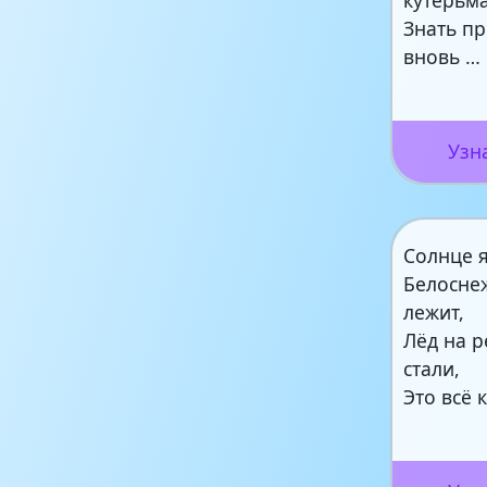
кутерьма
Знать п
вновь …
Узн
Солнце я
Белосне
лежит,
Лёд на р
стали,
Это всё 