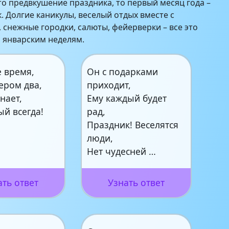
это предвкушение праздника, то первый месяц года –
. Долгие каникулы, веселый отдых вместе с
 снежные городки, салюты, фейерверки – все это
 январским неделям.
е время,
Он с подарками
ером два,
приходит,
нает,
Ему каждый будет
й всегда!
рад,
Праздник! Веселятся
люди,
Нет чудесней …
ать ответ
Узнать ответ