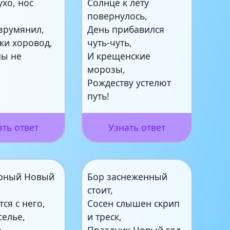
хо, нос
Солнце к лету
повернулось,
зрумянил,
День прибавился
ки хоровод,
чуть-чуть,
мы не
И крещенские
морозы,
Рождеству устелют
путь!
ать ответ
Узнать ответ
рный Новый
Бор заснеженный
стоит,
ся с него,
Сосен слышен скрип
селье,
и треск,