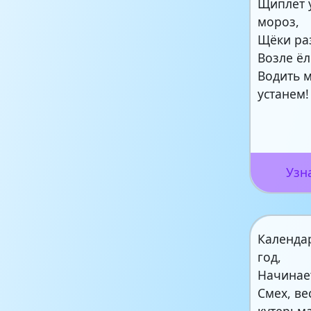
Щиплет у
мороз,
Щёки ра
Возле ёл
Водить 
устанем!
Узн
Календа
год,
Начинает
Смех, ве