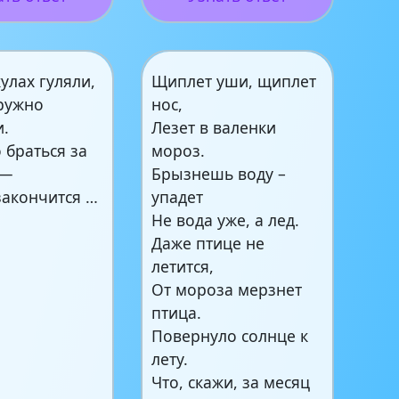
улах гуляли,
Щиплет уши, щиплет
ружно
нос,
и.
Лезет в валенки
 браться за
мороз.
 —
Брызнешь воду –
закончится …
упадет
Не вода уже, а лед.
Даже птице не
летится,
От мороза мерзнет
птица.
Повернуло солнце к
лету.
Что, скажи, за месяц