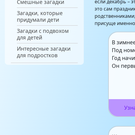
Смешные загадки
если декабрь – 
это сам праздник
Загадки, которые
родственниками,
придумали дети
присуще именно
Загадки с подвохом
для детей
В зимне
Интересные загадки
Под ном
для подростков
Год начи
Он первы
Узн