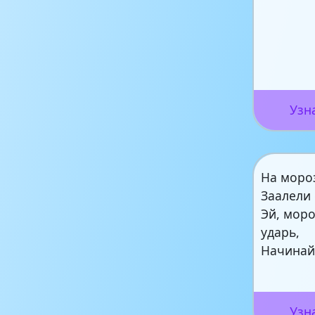
Узн
На моро
Заалели 
Эй, моро
ударь,
Начинай 
Узн