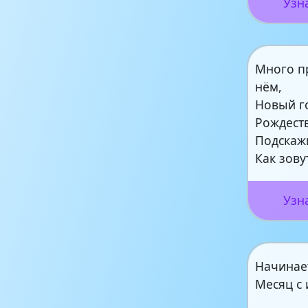
Узн
Много п
нём,
Новый г
Рождест
Подскаж
Как зову
Узн
Начинае
Месяц с