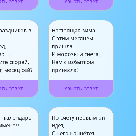
ать ответ
Узнать ответ
раздников в
Настоящая зима,
С этим месяцем
од,
пришла,
во …
И морозы и снега,
ите скорей,
Нам с избытком
т, месяц сей?
принесла!
ать ответ
Узнать ответ
т календарь
По счёту первым он
 именем…
идёт,
С него начнётся