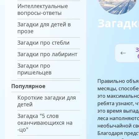
Интеллектуальные
вопросы-ответы
Загадк
Загадки для детей в
прозе
Загадки про стебли
З
Загадки про лабиринт
Загадки про
пришельцев
Правильно объяс
Популярное
месяцы, способе
это максимально
Короткие загадки для
ребята узнают, 
детей
это время выпада
Загадка "5 слов
леса наполняют
оканчивающихся на
необычайной св
-цо"
Благодаря пред