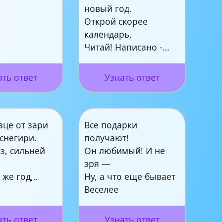
новый год.
Открой скорее
календарь,
Читай! Написано -…
ать ответ
Узнать ответ
зце от зари
Все подарки
снегири.
получают!
з, сильней
Он любимый! И не
зря —
же год,..
Ну, а что еще бывает
Веселее
ать ответ
Узнать ответ