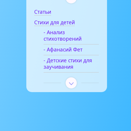
Статьи
Стихи для детей
- Анализ
стихотворений
- Афанасий Фет
- Детские стихи для
заучивания