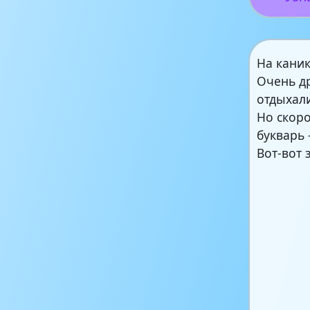
На каник
Очень д
отдыхал
Но скоро
букварь
Вот-вот 