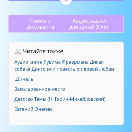
Гранатовый браслет, Чт. 4
6:37
Ромео и
Аудиосказки
Гранатовый браслет, Чт. 5
11:49
Джульетта
для детей 3 лет
Гранатовый браслет, Чт. 6
16:50
📖 Читайте также
Гранатовый браслет, Чт. 7
8:35
Аудио книга Рувима Фраермана Дикая
собака Динго или повесть о первой любви
Шинель
Заколдованное место
Детство Темы (Н. Гарин-Михайловский)
Евгений Онегин