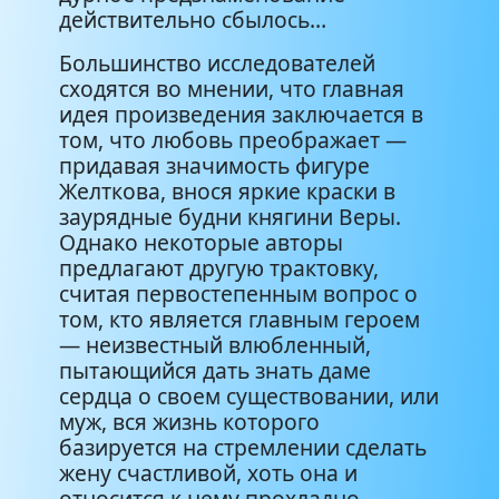
действительно сбылось…
Большинство исследователей
сходятся во мнении, что главная
идея произведения заключается в
том, что любовь преображает —
придавая значимость фигуре
Желткова, внося яркие краски в
заурядные будни княгини Веры.
Однако некоторые авторы
предлагают другую трактовку,
считая первостепенным вопрос о
том, кто является главным героем
— неизвестный влюбленный,
пытающийся дать знать даме
сердца о своем существовании, или
муж, вся жизнь которого
базируется на стремлении сделать
жену счастливой, хоть она и
относится к нему прохладно.