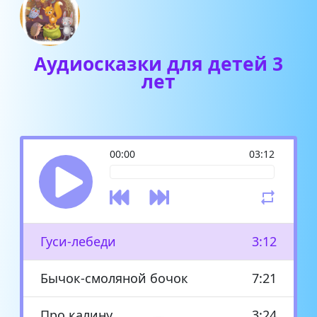
Аудиосказки для детей 3
лет
00:00
03:12
Гуси-лебеди
3:12
Бычок-смоляной бочок
7:21
Про калину
3:24