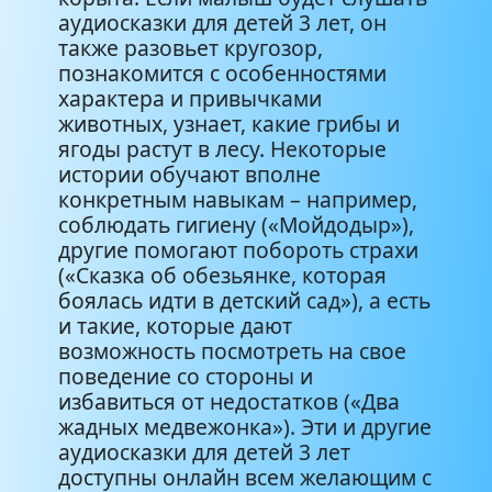
аудиосказки для детей 3 лет, он
Зеленая сказка (Наталья
также разовьет кругозор,
5:48
Абрамцева)
познакомится с особенностями
характера и привычками
животных, узнает, какие грибы и
Мойдодыр (Корней
8:33
Чуковский)
ягоды растут в лесу. Некоторые
истории обучают вполне
конкретным навыкам – например,
Сказка об обезьянке, которая
3:33
соблюдать гигиену («Мойдодыр»),
боялась идти в детский сад
другие помогают побороть страхи
(«Сказка об обезьянке, которая
боялась идти в детский сад»), а есть
и такие, которые дают
возможность посмотреть на свое
поведение со стороны и
избавиться от недостатков («Два
жадных медвежонка»). Эти и другие
аудиосказки для детей 3 лет
доступны онлайн всем желающим с