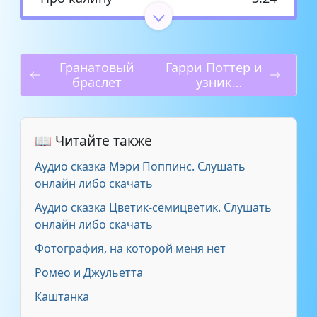
Крошка Енот (Лилиан Мур)
11:01
Гранатовый
Гарри Поттер и
Телефон (Корней Чуковский)
3:56
браслет
узник
Азкабана
Репка
2:23
📖 Читайте также
Колобок
4:32
Аудио сказка Мэри Поппинс. Слушать
Два жадных медвежонка
5:06
онлайн либо скачать
Аудио сказка Цветик-семицветик. Слушать
Курочка Ряба
2:42
онлайн либо скачать
Фотография, на которой меня нет
Об умном мышонке (Самуил
5:36
Маршак)
Ромео и Джульетта
Каштанка
Умная внучка
14:01