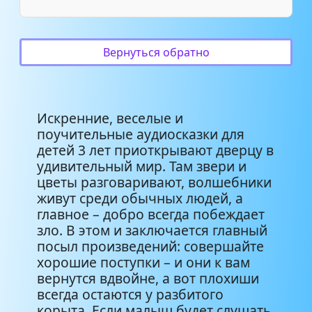
Про девочку, которая нашла
1:27
своего мишку (Саша Черный)
Вернуться обратно
Лисичка со скалкой
3:31
Букашка, которая хотела стать
Искренние, веселые и
большой (Михаил
10:15
поучительные аудиосказки для
Пляцковский)
детей 3 лет приоткрывают дверцу в
удивительный мир. Там звери и
Зайка и лиса
8:11
цветы разговаривают, волшебники
живут среди обычных людей, а
главное – добро всегда побеждает
Мышонок и карандаш
3:24
зло. В этом и заключается главный
(Владимир Сутеев)
посыл произведений: совершайте
хорошие поступки – и они к вам
Заяц-хвастун
2:16
вернутся вдвойне, а вот плохиши
всегда остаются у разбитого
Под грибом (Владимир Сутеев)
3:33
корыта. Если малыш будет слушать