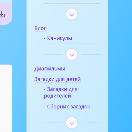
Блог
- Каникулы
Диафильмы
Загадки для детей
- Загадки для
родителей
- Сборник загадок