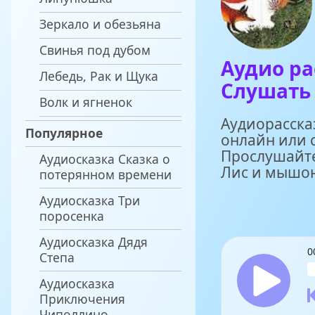
Зеркало и обезьяна
Свинья под дубом
Аудио ра
Лебедь, Рак и Щука
Слушать 
Волк и ягненок
Аудиорасска
Популярное
онлайн или 
Прослушайте
Аудиосказка Сказка о
Лис и мышон
потерянном времени
Аудиосказка Три
поросенка
Аудиосказка Дядя
0
Степа
Аудиосказка
Приключения
Чиполлино