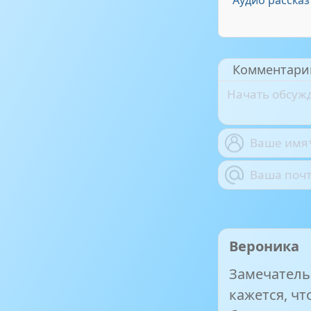
Аудио рассказ
Комментари
Вероника
Замечательн
кажется, чт