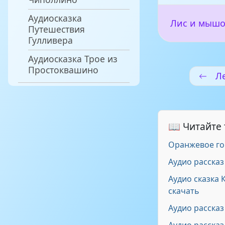
Аудиосказка
Лис и мыш
Путешествия
Гулливера
Аудиосказка Трое из
Простоквашино
Л
📖 Читайте
Оранжевое г
Аудио рассказ
Аудио сказка
скачать
Аудио расска