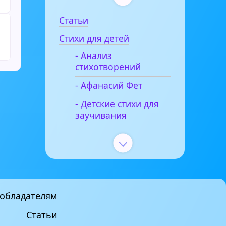
Статьи
Стихи для детей
- Анализ
стихотворений
- Афанасий Фет
- Детские стихи для
заучивания
обладателям
Статьи