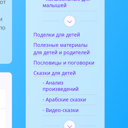
Вот
малышей
и
по
Поделки для детей
Полезные материалы
для детей и родителей
Пословицы и поговорки
Сказки для детей
- Анализ
произведений
- Арабские сказки
- Видео-сказки