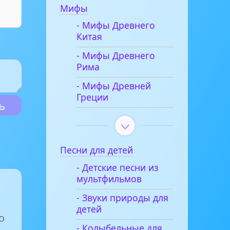
Мифы
- Мифы Древнего
Китая
- Мифы Древнего
Рима
- Мифы Древней
Греции
Песни для детей
- Детские песни из
мультфильмов
- Звуки природы для
детей
о
- Колыбельные для