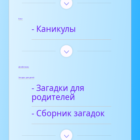
Блог
- Каникулы
Диафильмы
Загадки для детей
- Загадки для
родителей
- Сборник загадок