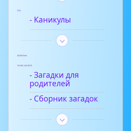
Блог
- Каникулы
Диафильмы
Загадки для детей
- Загадки для
родителей
- Сборник загадок