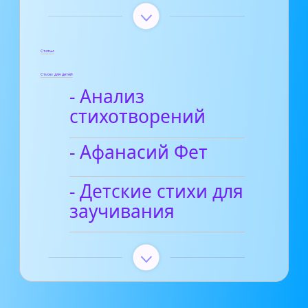
Статьи
Стихи для детей
- Анализ
стихотворений
- Афанасий Фет
- Детские стихи для
заучивания