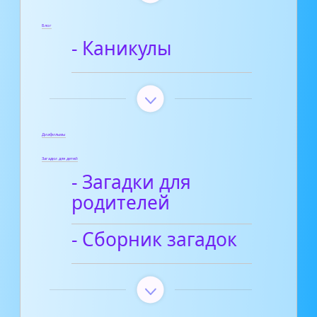
Блог
- Каникулы
Диафильмы
Загадки для детей
- Загадки для
родителей
- Сборник загадок