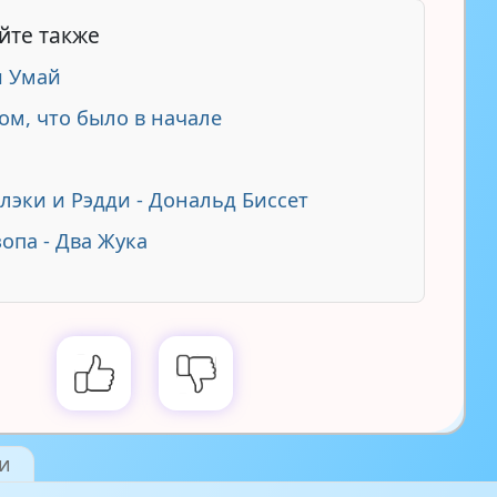
йте также
и Умай
ом, что было в начале
Блэки и Рэдди - Дональд Биссет
зопа - Два Жука
и