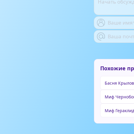
Похожие п
Басня Крылов
Миф Чернобо
Миф Геракли