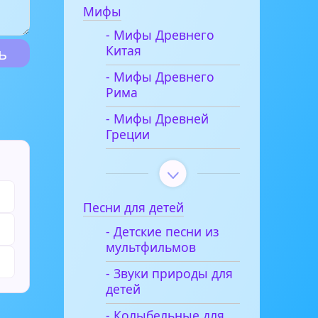
Мифы
- Мифы Древнего
Китая
- Мифы Древнего
Рима
- Мифы Древней
Греции
Песни для детей
- Детские песни из
мультфильмов
- Звуки природы для
детей
- Колыбельные для