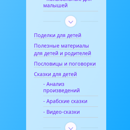
малышей
Поделки для детей
Полезные материалы
для детей и родителей
Пословицы и поговорки
Сказки для детей
- Анализ
произведений
- Арабские сказки
- Видео-сказки