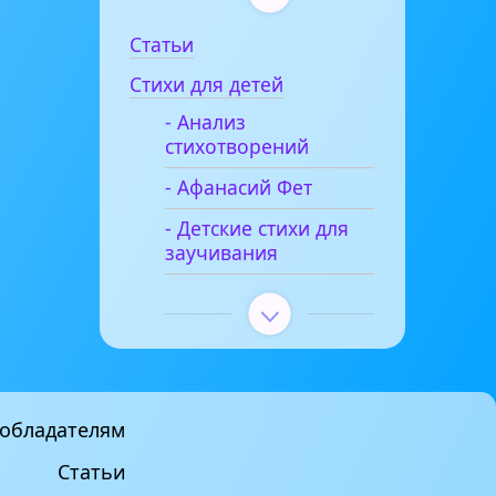
Статьи
Стихи для детей
- Анализ
стихотворений
- Афанасий Фет
- Детские стихи для
заучивания
обладателям
Статьи