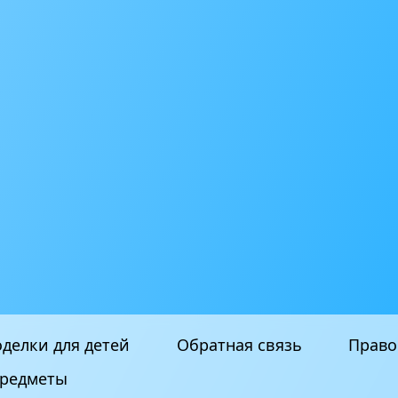
делки для детей
Обратная связь
Право
редметы