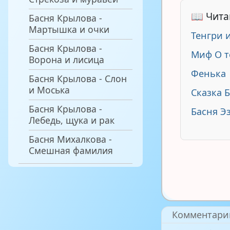
📖 Чита
Басня Крылова -
Мартышка и очки
Тенгри 
Басня Крылова -
Миф О т
Ворона и лисица
Фенька
Басня Крылова - Слон
и Моська
Сказка 
Басня Крылова -
Басня Э
Лебедь, щука и рак
Басня Михалкова -
Смешная фамилия
Комментари