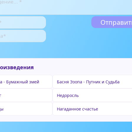
роизведения
а - Бумажный змей
Басня Эзопа - Путник и Судьба
г
Недоросль
ды
Нагаданное счастье