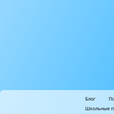
Блог
По
Школьные п