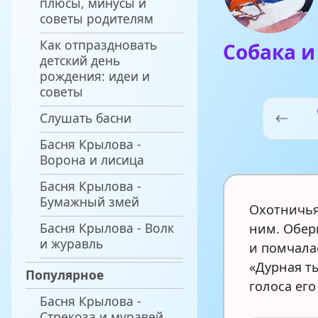
плюсы, минусы и
советы родителям
Как отпраздновать
Собака и
детский день
рождения: идеи и
советы
Слушать басни
Басня Крылова -
Ворона и лисица
Басня Крылова -
Бумажный змей
Охотничья
Басня Крылова - Волк
ним. Оберн
и журавль
и помчалас
«Дурная ты
Популярное
голоса ег
Басня Крылова -
Стрекоза и муравей