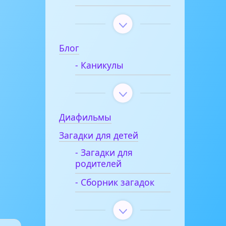
Блог
- Каникулы
Диафильмы
Загадки для детей
- Загадки для
родителей
- Сборник загадок