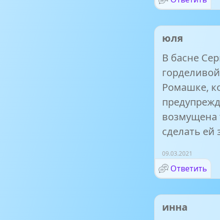
юля
В басне Сер
горделивой
Ромашке, к
предупрежд
возмущена 
сделать ей 
09.03.2021
Ответить
инна