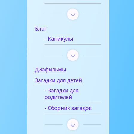
Блог
- Каникулы
Диафильмы
Загадки для детей
- Загадки для
родителей
- Сборник загадок