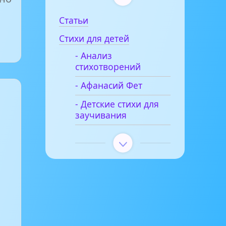
Статьи
Стихи для детей
- Анализ
стихотворений
- Афанасий Фет
- Детские стихи для
о
заучивания