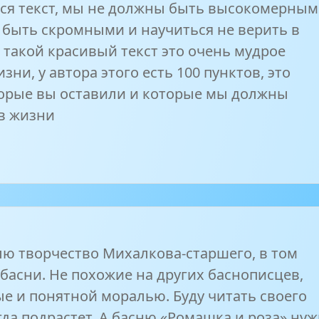
ся текст, мы не должны быть высокомерным
быть скромными и научиться не верить в
 такой красивый текст это очень мудрое
зни, у автора этого есть 100 пунктов, это
торые вы оставили и которые мы должны
в жизни
ю творчество Михалкова-старшего, в том
 басни. Не похожие на других баснописцев,
е и понятной моралью. Буду читать своего
гда подрастет. А басню «Ромашка и роза» ну