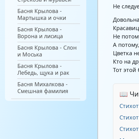
Не следуе
Басня Крылова -
Мартышка и очки
Довольна
Красавиц
Басня Крылова -
Ворона и лисица
Не потом
А потому
Басня Крылова - Слон
Цветка н
и Моська
Кто на д
Басня Крылова -
Тот этой
Лебедь, щука и рак
Басня Михалкова -
Смешная фамилия
📖 Чи
Стихот
Стихот
Стихо