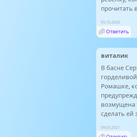
прочитать в
05.10.2020
Ответить
виталик
В басне Сер
горделивой
Ромашке, к
предупрежд
возмущена 
сделать ей 
09.03.2021
Ответить