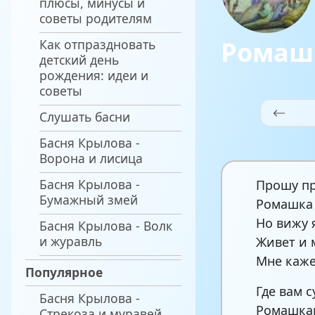
плюсы, минусы и
советы родителям
Ромашк
Как отпраздновать
детский день
рождения: идеи и
советы
Слушать басни
Басня Крылова -
Ворона и лисица
Басня Крылова -
Прошу пр
Бумажный змей
Ромашка 
Но вижу 
Басня Крылова - Волк
и журавль
Живет и 
Мне кажет
Популярное
Где вам с
Басня Крылова -
Ромашкам
Стрекоза и муравей