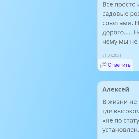
Все просто 
садовые ро
советами. Н
дорого….. Н
чему мы не
21.04.2021
Ответить
Алексей
В жизни не
где высоко
«не по стат
установлен