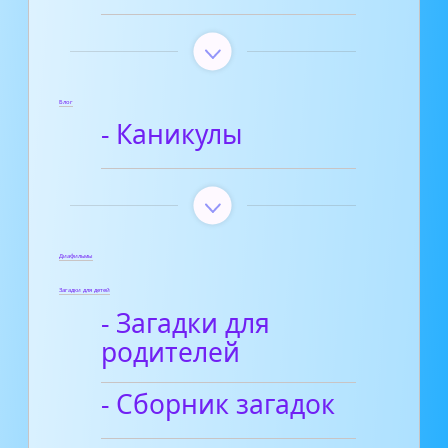
Блог
- Каникулы
Диафильмы
Загадки для детей
- Загадки для
родителей
- Сборник загадок