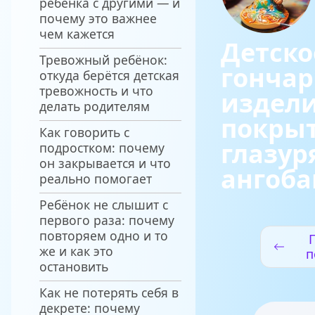
ребёнка с другими — и
почему это важнее
чем кажется
Детско
Тревожный ребёнок:
гонча
откуда берётся детская
тревожность и что
издели
делать родителям
покры
Как говорить с
глазур
подростком: почему
он закрывается и что
ангоб
реально помогает
Ребёнок не слышит с
первого раза: почему
повторяем одно и то
же и как это
п
остановить
п
Как не потерять себя в
декрете: почему