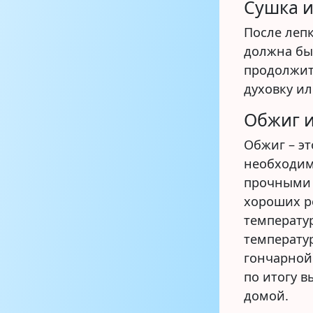
Сушка 
После леп
должна бы
продолжит
духовку ил
Обжиг 
Обжиг – эт
необходим
прочными 
хороших р
температу
температур
гончарной 
по итогу в
домой.