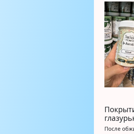
Покрыт
глазурь
После обж