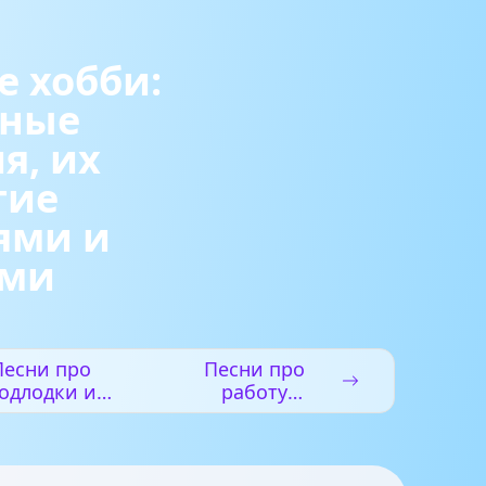
е хобби:
рные
я, их
тие
ями и
ами
Песни про
Песни про
одлодки и
работу
одводников
спецназа