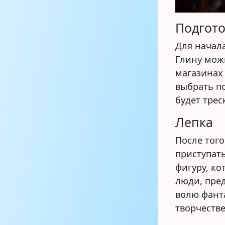
Подгото
Для начал
Глину мож
магазинах
выбрать п
будет трес
Лепка
После того
приступат
фигуру, ко
люди, пред
волю фант
творчестве