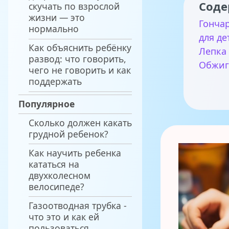
Соде
скучать по взрослой
жизни — это
Гонча
нормально
для де
Как объяснить ребёнку
Лепка
развод: что говорить,
Обжиг
чего не говорить и как
поддержать
Популярное
Сколько должен какать
грудной ребенок?
Как научить ребенка
кататься на
двухколесном
велосипеде?
Газоотводная трубка -
что это и как ей
пользоваться