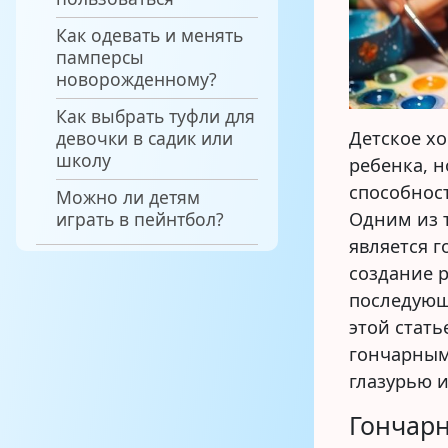
Как одевать и менять
памперсы
новорожденному?
Как выбрать туфли для
Детское хо
девочки в садик или
школу
ребенка, н
способност
Можно ли детям
Одним из 
играть в пейнтбол?
является г
создание 
последующ
этой стать
гончарным
глазурью 
Гончарн