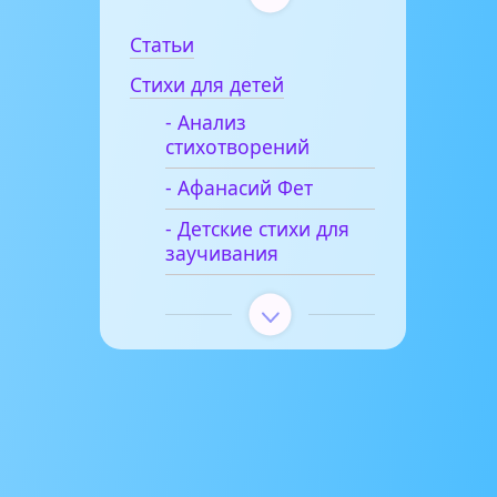
Статьи
Стихи для детей
- Анализ
стихотворений
- Афанасий Фет
- Детские стихи для
заучивания