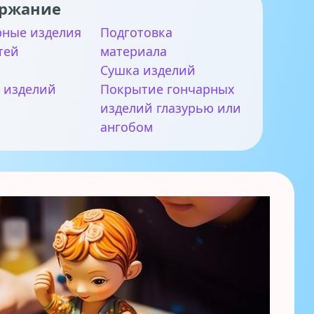
ржание
рные изделия
Подготовка
тей
материала
Сушка изделий
 изделий
Покрытие гончарных
изделий глазурью или
ангобом