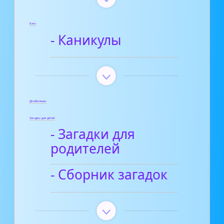
Блог
- Каникулы
Диафильмы
Загадки для детей
- Загадки для
родителей
- Сборник загадок