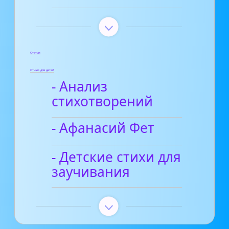
Статьи
Стихи для детей
- Анализ
стихотворений
- Афанасий Фет
- Детские стихи для
заучивания