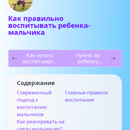
Как правильно
воспитывать ребенка-
мальчика
Как нужно
Нужно ли
воспитывать
ребенку
девочку:
ходить в
советы
детский сад?
психологов
Содержание
Современный
Главные правила
подход к
воспитания
воспитанию
мальчиков
Как реагировать на
слезы мальчишек?