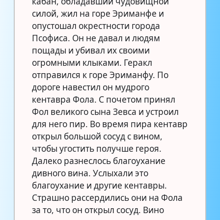
кабан, обладавший чудовищной
силой, жил на горе Эриманфе и
опустошал окрестности города
Псофиса. Он не давал и людям
пощады и убивал их своими
огромными клыками. Геракл
отправился к горе Эриманфу. По
дороге навестил он мудрого
кентавра Фола. С почетом принял
Фол великого сына Зевса и устроил
для него пир. Во время пира кентавр
открыл большой сосуд с вином,
чтобы угостить получше героя.
Далеко разнеслось благоухание
дивного вина. Услыхали это
благоухание и другие кентавры.
Страшно рассердились они на Фола
за то, что он открыл сосуд. Вино