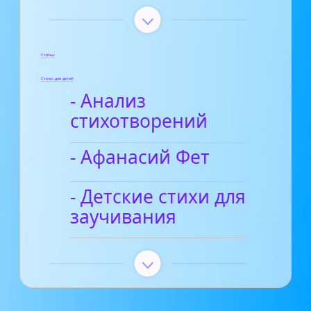
Статьи
Стихи для детей
- Анализ
стихотворений
- Афанасий Фет
- Детские стихи для
заучивания