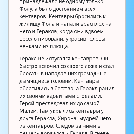
принадлежало не одному только
Фолу, а было достоянием всех
кентавров. Кентавры бросились к
жилищу Фола и напали врасплох на
него и Геракла, когда они вдвоем
весело пировали, украсив головы
венками из плюща.
Геракл не испугался кентавров. Он
быстро вскочил со своего ложа и стал
бросать в нападавших громадные
дымящиеся головни. Кентавры
обратились в бегство, а Геракл ранил
их своими ядовитыми стрелами.
Герой преследовал их до самой
Малеи. Там укрылись кентавры у
друга Геракла, Хирона, мудрейшего
из кентавров. Следом за ними в
пещеру ворвался и Геракл. В гневе