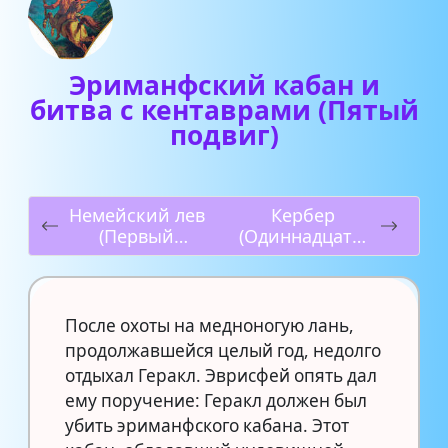
Эриманфский кабан и
битва с кентаврами (Пятый
подвиг)
Немейский лев
Кербер
(Первый
(Одиннадцаты
подвиг)
й подвиг)
После охоты на медноногую лань,
продолжавшейся целый год, недолго
отдыхал Геракл. Эврисфей опять дал
ему поручение: Геракл должен был
убить эриманфского кабана. Этот