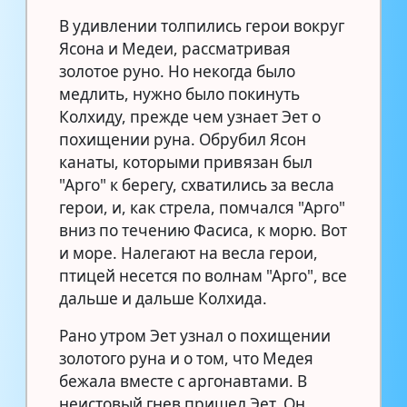
В удивлении толпились герои вокруг
Ясона и Медеи, рассматривая
золотое руно. Но некогда было
медлить, нужно было покинуть
Колхиду, прежде чем узнает Эет о
похищении руна. Обрубил Ясон
канаты, которыми привязан был
"Арго" к берегу, схватились за весла
герои, и, как стрела, помчался "Арго"
вниз по течению Фасиса, к морю. Вот
и море. Налегают на весла герои,
птицей несется по волнам "Арго", все
дальше и дальше Колхида.
Рано утром Эет узнал о похищении
золотого руна и о том, что Медея
бежала вместе с аргонавтами. В
неистовый гнев пришел Эет. Он