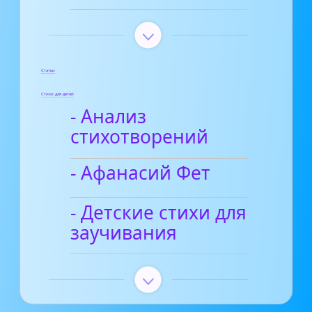
Статьи
Стихи для детей
- Анализ
стихотворений
- Афанасий Фет
- Детские стихи для
заучивания