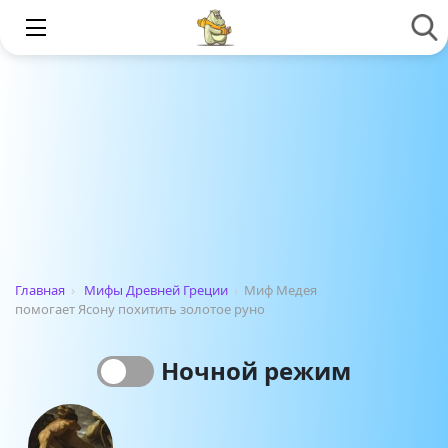
Главная
›
Мифы Древней Греции
›
Миф Медея
помогает Ясону похитить золотое руно
Ночной режим