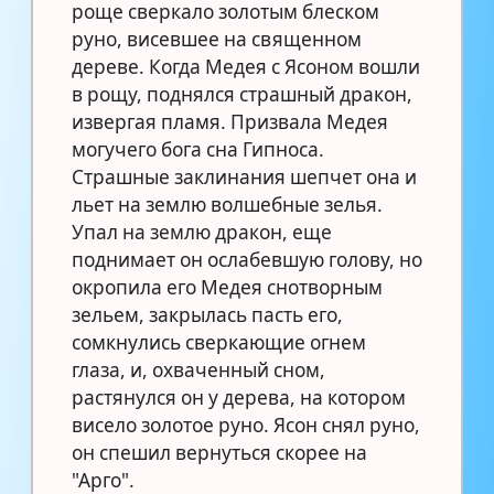
роще сверкало золотым блеском
руно, висевшее на священном
дереве. Когда Медея с Ясоном вошли
в рощу, поднялся страшный дракон,
извергая пламя. Призвала Медея
могучего бога сна Гипноса.
Страшные заклинания шепчет она и
льет на землю волшебные зелья.
Упал на землю дракон, еще
поднимает он ослабевшую голову, но
окропила его Медея снотворным
зельем, закрылась пасть его,
сомкнулись сверкающие огнем
глаза, и, охваченный сном,
растянулся он у дерева, на котором
висело золотое руно. Ясон снял руно,
он спешил вернуться скорее на
"Арго".