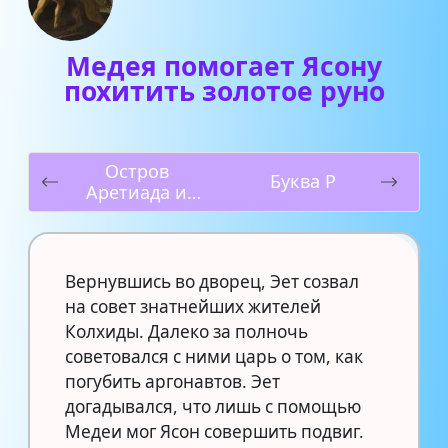
Медея помогает Ясону
похитить золотое руно
Остров
Буква Р
Аретиада и
прибытие в
Колхиду
Вернувшись во дворец, Эет созвал
на совет знатнейших жителей
Колхиды. Далеко за полночь
советовался с ними царь о том, как
погубить аргонавтов. Эет
догадывался, что лишь с помощью
Медеи мог Ясон совершить подвиг.