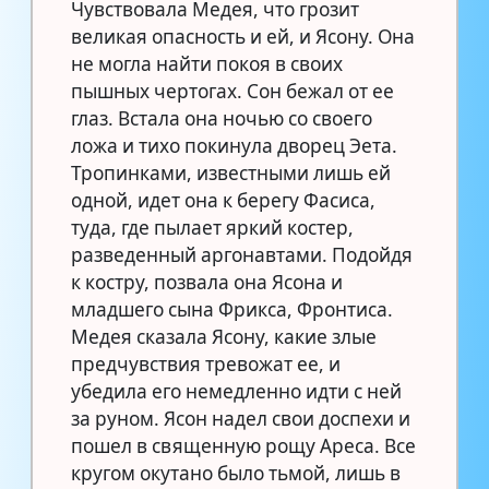
Чувствовала Медея, что грозит
великая опасность и ей, и Ясону. Она
не могла найти покоя в своих
пышных чертогах. Сон бежал от ее
глаз. Встала она ночью со своего
ложа и тихо покинула дворец Эета.
Тропинками, известными лишь ей
одной, идет она к берегу Фасиса,
туда, где пылает яркий костер,
разведенный аргонавтами. Подойдя
к костру, позвала она Ясона и
младшего сына Фрикса, Фронтиса.
Медея сказала Ясону, какие злые
предчувствия тревожат ее, и
убедила его немедленно идти с ней
за руном. Ясон надел свои доспехи и
пошел в священную рощу Ареса. Все
кругом окутано было тьмой, лишь в