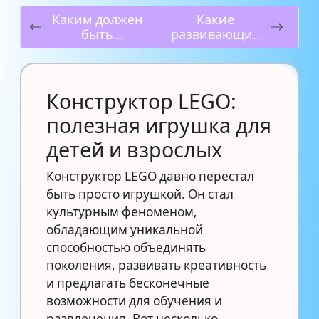
Каким должен
Какие
быть
развивающие
современный
игрушки
частный
нужны
детский сад в
ребенку?
Москве:
Конструктор LEGO:
тенденции и
полезная игрушка для
инновации
детей и взрослых
Конструктор LEGO давно перестал
быть просто игрушкой. Он стал
культурным феноменом,
обладающим уникальной
способностью объединять
поколения, развивать креативность
и предлагать бесконечные
возможности для обучения и
развлечения. Вот несколько